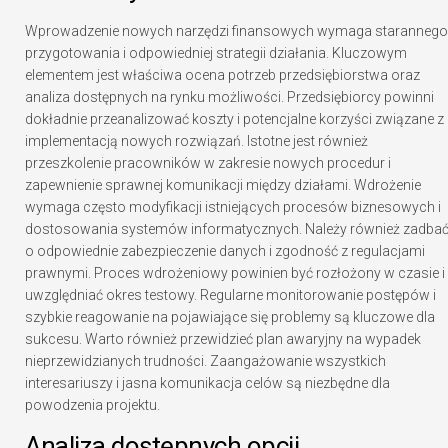
Wprowadzenie nowych narzędzi finansowych wymaga starannego
przygotowania i odpowiedniej strategii działania. Kluczowym
elementem jest właściwa ocena potrzeb przedsiębiorstwa oraz
analiza dostępnych na rynku możliwości. Przedsiębiorcy powinni
dokładnie przeanalizować koszty i potencjalne korzyści związane z
implementacją nowych rozwiązań. Istotne jest również
przeszkolenie pracowników w zakresie nowych procedur i
zapewnienie sprawnej komunikacji między działami. Wdrożenie
wymaga często modyfikacji istniejących procesów biznesowych i
dostosowania systemów informatycznych. Należy również zadba
o odpowiednie zabezpieczenie danych i zgodność z regulacjami
prawnymi. Proces wdrożeniowy powinien być rozłożony w czasie i
uwzględniać okres testowy. Regularne monitorowanie postępów i
szybkie reagowanie na pojawiające się problemy są kluczowe dla
sukcesu. Warto również przewidzieć plan awaryjny na wypadek
nieprzewidzianych trudności. Zaangażowanie wszystkich
interesariuszy i jasna komunikacja celów są niezbędne dla
powodzenia projektu.
Analiza dostępnych opcji