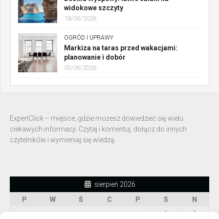
widokowe szczyty
18/06/2026
OGRÓD I UPRAWY
Markiza na taras przed wakacjami:
planowanie i dobór
03/06/2026
ExpertClick – miejsce, gdzie możesz dowiedzieć się wielu
ciekawych informacji. Czytaj i komentuj, dołącz do innych
czytelników i wymieniaj się wiedzą.
sierpień 2026
P
W
Ś
C
P
S
N
1
2