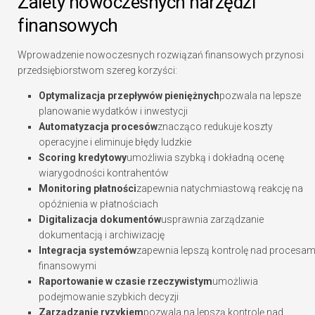
Zalety nowoczesnych narzędzi
finansowych
Wprowadzenie nowoczesnych rozwiązań finansowych przynosi
przedsiębiorstwom szereg korzyści:
Optymalizacja przepływów pieniężnych
pozwala na lepsze
planowanie wydatków i inwestycji
Automatyzacja procesów
znacząco redukuje koszty
operacyjne i eliminuje błędy ludzkie
Scoring kredytowy
umożliwia szybką i dokładną ocenę
wiarygodności kontrahentów
Monitoring płatności
zapewnia natychmiastową reakcję na
opóźnienia w płatnościach
Digitalizacja dokumentów
usprawnia zarządzanie
dokumentacją i archiwizację
Integracja systemów
zapewnia lepszą kontrolę nad procesam
finansowymi
Raportowanie w czasie rzeczywistym
umożliwia
podejmowanie szybkich decyzji
Zarządzanie ryzykiem
pozwala na lepszą kontrolę nad