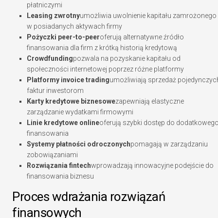
płatniczymi
Leasing zwrotny
umożliwia uwolnienie kapitału zamrożonego
w posiadanych aktywach firmy
Pożyczki peer-to-peer
oferują alternatywne źródło
finansowania dla firm z krótką historią kredytową
Crowdfunding
pozwala na pozyskanie kapitału od
społeczności internetowej poprzez różne platformy
Platformy invoice trading
umożliwiają sprzedaż pojedynczyc
faktur inwestorom
Karty kredytowe biznesowe
zapewniają elastyczne
zarządzanie wydatkami firmowymi
Linie kredytowe online
oferują szybki dostęp do dodatkoweg
finansowania
Systemy płatności odroczonych
pomagają w zarządzaniu
zobowiązaniami
Rozwiązania fintech
wprowadzają innowacyjne podejście do
finansowania biznesu
Proces wdrażania rozwiązań
finansowych