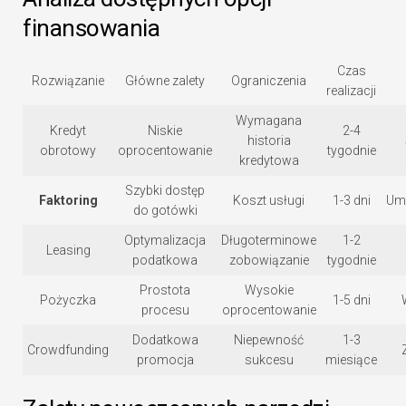
finansowania
Czas
Rozwiązanie
Główne zalety
Ograniczenia
realizacji
Wymagana
Kredyt
Niskie
2-4
historia
obrotowy
oprocentowanie
tygodnie
kredytowa
Szybki dostęp
Faktoring
Koszt usługi
1-3 dni
Um
do gotówki
Optymalizacja
Długoterminowe
1-2
Leasing
podatkowa
zobowiązanie
tygodnie
Prostota
Wysokie
Pożyczka
1-5 dni
procesu
oprocentowanie
Dodatkowa
Niepewność
1-3
Crowdfunding
promocja
sukcesu
miesiące