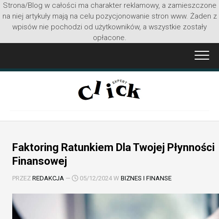
Strona/Blog w całości ma charakter reklamowy, a zamieszczone
na niej artykuły mają na celu pozycjonowanie stron www. Żaden z
wpisów nie pochodzi od użytkowników, a wszystkie zostały
opłacone.
Przejdź
do
treści
Faktoring Ratunkiem Dla Twojej Płynności
Finansowej
PRZEZ
REDAKCJA
—
05/12/2024 W
BIZNES I FINANSE