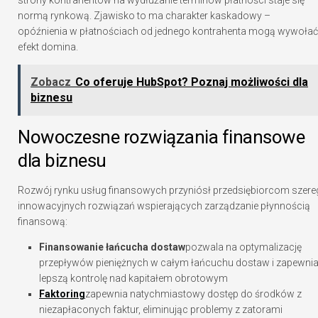
strony kontrahentów na wydłużanie terminów płatności staje się
normą rynkową. Zjawisko to ma charakter kaskadowy –
opóźnienia w płatnościach od jednego kontrahenta mogą wywołać
efekt domina.
Zobacz
Co oferuje HubSpot? Poznaj możliwości dla
biznesu
Nowoczesne rozwiązania finansowe
dla biznesu
Rozwój rynku usług finansowych przyniósł przedsiębiorcom szere
innowacyjnych rozwiązań wspierających zarządzanie płynnością
finansową:
Finansowanie łańcucha dostaw
pozwala na optymalizację
przepływów pieniężnych w całym łańcuchu dostaw i zapewni
lepszą kontrolę nad kapitałem obrotowym
Faktoring
zapewnia natychmiastowy dostęp do środków z
niezapłaconych faktur, eliminując problemy z zatorami