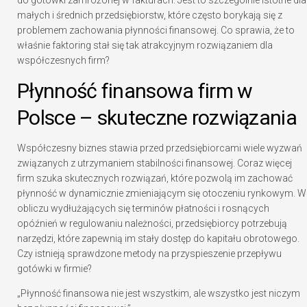
do gotówki zamrożonej w fakturach. Jest to szczególnie istotne dla
małych i średnich przedsiębiorstw, które często borykają się z
problemem zachowania płynności finansowej. Co sprawia, że to
właśnie faktoring stał się tak atrakcyjnym rozwiązaniem dla
współczesnych firm?
Płynność finansowa firm w
Polsce – skuteczne rozwiązania
Współczesny biznes stawia przed przedsiębiorcami wiele wyzwań
związanych z utrzymaniem stabilności finansowej. Coraz więcej
firm szuka skutecznych rozwiązań, które pozwolą im zachować
płynność w dynamicznie zmieniającym się otoczeniu rynkowym. W
obliczu wydłużających się terminów płatności i rosnących
opóźnień w regulowaniu należności, przedsiębiorcy potrzebują
narzędzi, które zapewnią im stały dostęp do kapitału obrotowego.
Czy istnieją sprawdzone metody na przyspieszenie przepływu
gotówki w firmie?
„Płynność finansowa nie jest wszystkim, ale wszystko jest niczym