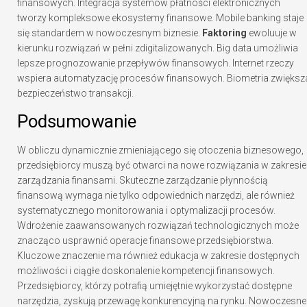
finansowych. Integracja systemów płatności elektronicznych
tworzy kompleksowe ekosystemy finansowe. Mobile banking staje
się standardem w nowoczesnym biznesie.
Faktoring
ewoluuje w
kierunku rozwiązań w pełni zdigitalizowanych. Big data umożliwia
lepsze prognozowanie przepływów finansowych. Internet rzeczy
wspiera automatyzację procesów finansowych. Biometria zwiększ
bezpieczeństwo transakcji.
Podsumowanie
W obliczu dynamicznie zmieniającego się otoczenia biznesowego,
przedsiębiorcy muszą być otwarci na nowe rozwiązania w zakresie
zarządzania finansami. Skuteczne zarządzanie płynnością
finansową wymaga nie tylko odpowiednich narzędzi, ale również
systematycznego monitorowania i optymalizacji procesów.
Wdrożenie zaawansowanych rozwiązań technologicznych może
znacząco usprawnić operacje finansowe przedsiębiorstwa.
Kluczowe znaczenie ma również edukacja w zakresie dostępnych
możliwości i ciągłe doskonalenie kompetencji finansowych.
Przedsiębiorcy, którzy potrafią umiejętnie wykorzystać dostępne
narzędzia, zyskują przewagę konkurencyjną na rynku. Nowoczesne