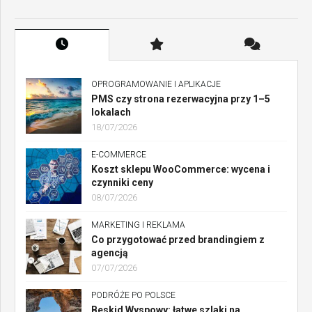
OPROGRAMOWANIE I APLIKACJE
PMS czy strona rezerwacyjna przy 1–5
lokalach
18/07/2026
E-COMMERCE
Koszt sklepu WooCommerce: wycena i
czynniki ceny
08/07/2026
MARKETING I REKLAMA
Co przygotować przed brandingiem z
agencją
07/07/2026
PODRÓŻE PO POLSCE
Beskid Wyspowy: łatwe szlaki na