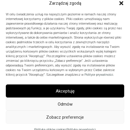
Zarządzaj zgodą
3
4
5
6
7
8
9
10
11
12
13
14
15
16
W celu świadczenia usług na najwyższym poziomie w ramach naszej strony
internetowej korzystamy z plików cookies. Pliki cookies umożliwiają nam
17
18
19
20
21
22
23
zapewnienie prawidłowego działania naszej strony internetowej oraz realizację
podstawowych jej funkcji, a po uzyskaniu Twojej zgody, pliki cookies są przez nas
24
25
26
27
28
29
30
wykorzystywane do dokonywania pomiarów i analiz korzystania ze strony
internetowej, a także do celów marketingowych. Strona wykorzystuje również pliki
31
cookies podmiotów trzecich w celu korzystania z zewnętrznych narzędzi
« lip
analitycznych i marketingowych. Aby wyrazić zgodę na instalowanie na Twoim
urządzeniu końcowym plików cookies wszystkich wskazanych wyżej kategorii
kliknij przycisk "Akceptuję". Poszczególne ustawienia plików cookies możesz
zmieniać po kliknięciu przycisku „Zobacz preferencje”. Jeśli ustawienia
odpowiadają Twoim preferencjom, aby wyrazić zgodę na instalowanie plików
ARCHIWA
cookies na Twoim urządzeniu końcowym w wybranym przez Ciebie zakresie
kliknij przycisk "Akceptuję". Szczegółowe znajdziesz w
Polityce prywatności
.
Akceptuję
Odmów
Zobacz preferencje
ExpertClick © 2026. Wszelkie prawa zastrzeżone.
Polityka plików cookies
Polityka prywatności