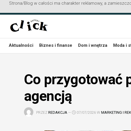
Strona/Blog w całości ma charakter reklamowy, a zamieszczo
Przejdź
do
treści
Aktualności
Biznes i finanse
Dom i wnętrza
Moda i s
Co przygotować p
agencją
PRZEZ
REDAKCJA
—
07/07/2026 W
MARKETING I R