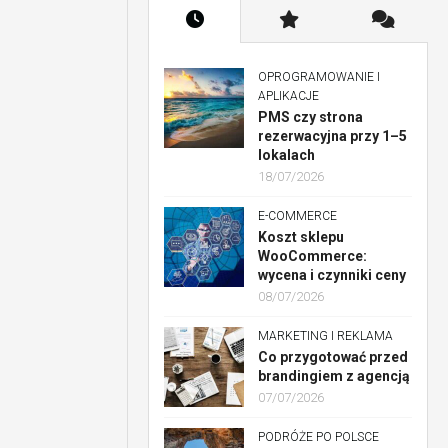
OPROGRAMOWANIE I
APLIKACJE
PMS czy strona
rezerwacyjna przy 1–5
lokalach
18/07/2026
E-COMMERCE
Koszt sklepu
WooCommerce:
wycena i czynniki ceny
08/07/2026
MARKETING I REKLAMA
Co przygotować przed
brandingiem z agencją
07/07/2026
PODRÓŻE PO POLSCE