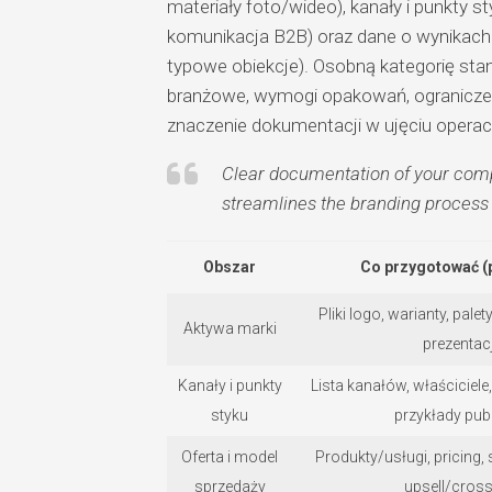
materiały foto/wideo), kanały i punkty s
komunikacja B2B) oraz dane o wynikach 
typowe obiekcje). Osobną kategorię stan
branżowe, wymogi opakowań, ograniczeni
znaczenie dokumentacji w ujęciu opera
Clear documentation of your compa
streamlines the branding process
Obszar
Co przygotować (
Pliki logo, warianty, palet
Aktywa marki
prezentac
Kanały i punkty
Lista kanałów, właściciele
styku
przykłady publ
Oferta i model
Produkty/usługi, pricing,
sprzedaży
upsell/cross