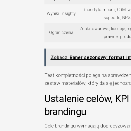
Raporty kampanii, CRM, w
Wyniki i insighty
supportu, NP
Znaki towarowe, licencje, r
Ograniczenia
prawne i prod
Zobacz
Baner sezonowy: format i m
Test kompletności polega na sprawdzeniu,
zestaw materiałów, który da się jednozn
Ustalenie celów, KPI
brandingu
Cele brandingu wymagają doprecyzowani