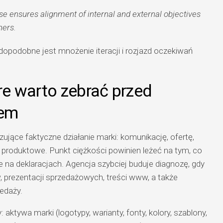
e ensures alignment of internal and external objectives
ners.
wdopodobne jest mnożenie iteracji i rozjazd oczekiwań
óre warto zebrać przed
iem
ujące faktyczne działanie marki: komunikację, ofertę,
i produktowe. Punkt ciężkości powinien leżeć na tym, co
e na deklaracjach. Agencja szybciej buduje diagnozę, gdy
, prezentacji sprzedażowych, treści www, a także
zedaży.
 aktywa marki (logotypy, warianty, fonty, kolory, szablony,