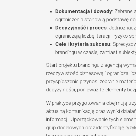
Dokumentacja i dowody
: Zebrane a
ograniczenia stanowią podstawę do d
Decyzyjność i proces
: Jednoznaczn
ograniczają liczbę iteracji i ryzyko 
Cele i kryteria sukcesu
: Sprecyzow
brandingu w czasie, zamiast subiekt
Start projektu brandingu z agencją wym
rzeczywistość biznesową i ogranicza li
przyspieszenie przynosi zebranie mate
decyzyjności, ponieważ te elementy bezpo
W praktyce przygotowania obejmują trzy o
aktualną komunikację oraz wyniki działań
informacji. Uporządkowanie tych elemen
grup docelowych oraz identyfikację ryzy
harmonogram i budżet prac.