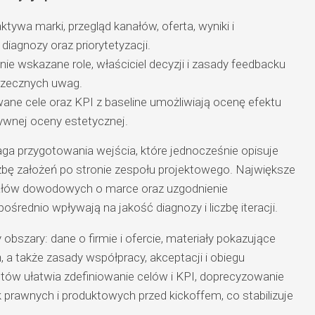
ktywa marki, przegląd kanałów, oferta, wyniki i
iagnozy oraz priorytetyzacji.
ie wskazane role, właściciel decyzji i zasady feedbacku
sprzecznych uwag.
ane cele oraz KPI z baseline umożliwiają ocenę efektu
ywnej oceny estetycznej.
aga przygotowania wejścia, które jednocześnie opisuje
czbę założeń po stronie zespołu projektowego. Największe
riałów dowodowych o marce oraz uzgodnienie
średnio wpływają na jakość diagnozy i liczbę iteracji.
bszary: dane o firmie i ofercie, materiały pokazujące
, a także zasady współpracy, akceptacji i obiegu
tów ułatwia zdefiniowanie celów i KPI, doprecyzowanie
k prawnych i produktowych przed kickoffem, co stabilizuje