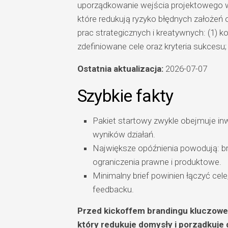
uporządkowanie wejścia projektowego w 
które redukują ryzyko błędnych założeń or
prac strategicznych i kreatywnych: (1) ko
zdefiniowane cele oraz kryteria sukcesu; 
Ostatnia aktualizacja:
2026-07-07
Szybkie fakty
Pakiet startowy zwykle obejmuje in
wyników działań.
Największe opóźnienia powodują: br
ograniczenia prawne i produktowe.
Minimalny brief powinien łączyć cel
feedbacku.
Przed kickoffem brandingu kluczowe 
który redukuje domysły i porządkuje d