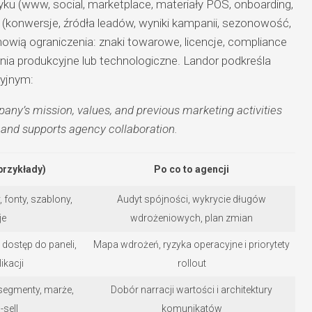
tyku (www, social, marketplace, materiały POS, onboarding,
(konwersje, źródła leadów, wyniki kampanii, sezonowość,
owią ograniczenia: znaki towarowe, licencje, compliance
a produkcyjne lub technologiczne. Landor podkreśla
cyjnym:
ny’s mission, values, and previous marketing activities
 and supports agency collaboration.
przykłady)
Po co to agencji
y, fonty, szablony,
Audyt spójności, wykrycie długów
je
wdrożeniowych, plan zmian
, dostęp do paneli,
Mapa wdrożeń, ryzyka operacyjne i priorytety
ikacji
rollout
 segmenty, marże,
Dobór narracji wartości i architektury
-sell
komunikatów