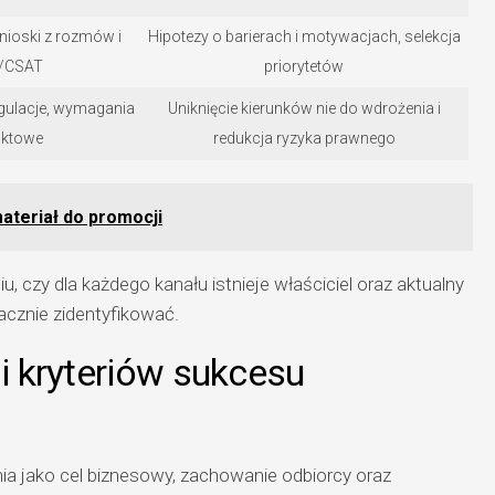
nioski z rozmów i
Hipotezy o barierach i motywacjach, selekcja
S/CSAT
priorytetów
egulacje, wymagania
Uniknięcie kierunków nie do wdrożenia i
uktowe
redukcja ryzyka prawnego
ateriał do promocji
 czy dla każdego kanału istnieje właściciel oraz aktualny
acznie zidentyfikować.
 i kryteriów sukcesu
a jako cel biznesowy, zachowanie odbiorcy oraz