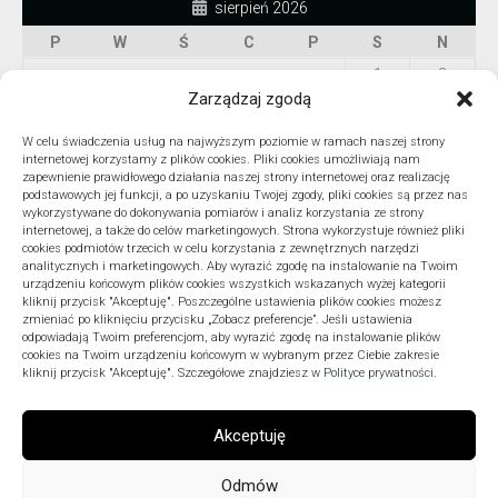
sierpień 2026
P
W
Ś
C
P
S
N
1
2
Zarządzaj zgodą
3
4
5
6
7
8
9
10
11
12
13
14
15
16
W celu świadczenia usług na najwyższym poziomie w ramach naszej strony
internetowej korzystamy z plików cookies. Pliki cookies umożliwiają nam
17
18
19
20
21
22
23
zapewnienie prawidłowego działania naszej strony internetowej oraz realizację
podstawowych jej funkcji, a po uzyskaniu Twojej zgody, pliki cookies są przez nas
24
25
26
27
28
29
30
wykorzystywane do dokonywania pomiarów i analiz korzystania ze strony
internetowej, a także do celów marketingowych. Strona wykorzystuje również pliki
31
cookies podmiotów trzecich w celu korzystania z zewnętrznych narzędzi
« lip
analitycznych i marketingowych. Aby wyrazić zgodę na instalowanie na Twoim
urządzeniu końcowym plików cookies wszystkich wskazanych wyżej kategorii
kliknij przycisk "Akceptuję". Poszczególne ustawienia plików cookies możesz
zmieniać po kliknięciu przycisku „Zobacz preferencje”. Jeśli ustawienia
odpowiadają Twoim preferencjom, aby wyrazić zgodę na instalowanie plików
ARCHIWA
cookies na Twoim urządzeniu końcowym w wybranym przez Ciebie zakresie
kliknij przycisk "Akceptuję". Szczegółowe znajdziesz w
Polityce prywatności
.
Akceptuję
Odmów