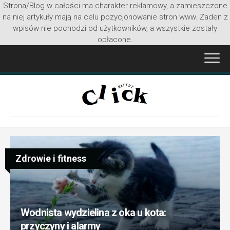
Strona/Blog w całości ma charakter reklamowy, a zamieszczone
na niej artykuły mają na celu pozycjonowanie stron www. Żaden z
wpisów nie pochodzi od użytkowników, a wszystkie zostały
opłacone.
Przejdź
do
treści
Zdrowie i fitness
Wodnista wydzielina z oka u kota:
przyczyny i alarmy