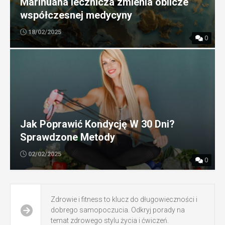
Marihuana lecznicza zmienia oblicze
współczesnej medycyny
18/02/2025
0
Jak Poprawić Kondycję W 30 Dni?
Sprawdzone Metody
02/02/2025
0
Zdrowie i fitness to klucz do długowieczności i
dobrego samopoczucia. Odkryj porady na
temat zdrowego stylu życia i ćwiczeń.