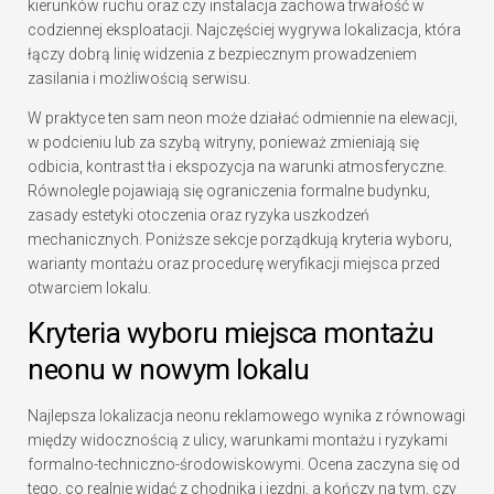
kierunków ruchu oraz czy instalacja zachowa trwałość w
codziennej eksploatacji. Najczęściej wygrywa lokalizacja, która
łączy dobrą linię widzenia z bezpiecznym prowadzeniem
zasilania i możliwością serwisu.
W praktyce ten sam neon może działać odmiennie na elewacji,
w podcieniu lub za szybą witryny, ponieważ zmieniają się
odbicia, kontrast tła i ekspozycja na warunki atmosferyczne.
Równolegle pojawiają się ograniczenia formalne budynku,
zasady estetyki otoczenia oraz ryzyka uszkodzeń
mechanicznych. Poniższe sekcje porządkują kryteria wyboru,
warianty montażu oraz procedurę weryfikacji miejsca przed
otwarciem lokalu.
Kryteria wyboru miejsca montażu
neonu w nowym lokalu
Najlepsza lokalizacja neonu reklamowego wynika z równowagi
między widocznością z ulicy, warunkami montażu i ryzykami
formalno-techniczno-środowiskowymi. Ocena zaczyna się od
tego, co realnie widać z chodnika i jezdni, a kończy na tym, czy