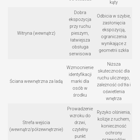
kąty
Dobra
Odbicia w szybie,
ekspozycja
zasłonięcia
przy ruchu
ekspozycją,
Witryna (wewnątrz)
pieszym,
ograniczenia
łatwiejsza
wynikające z
obsługa
geometrii szkła
serwisowa
Niższa
Wzmocnienie
skuteczność dla
identyfikacji
ruchu ulicznego,
Ściana wewnętrzna za ladą
marki dla
zależność od tła i
osób w
oświetlenia
środku
wnętrza
Prowadzenie
Ryzyko olśnienia,
wzroku do
kolizje z ruchem,
Strefa wejścia
drzwi,
konieczność
(wewnątrz/półzewnętrznie)
czytelny
ochrony
punkt
przewodów