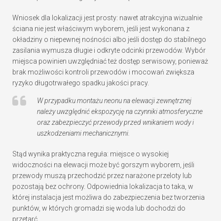
Wniosek dla lokalizacji jest prosty: nawet atrakcyjna wizualnie
ściana nie jest właściwym wyborem, jeśli jest wykonana z
okładziny o niepewnej nośności albo jeśli dostęp do stabilnego
zasilania wymusza długie i odkryte odcinki przewodów. Wybór
miejsca powinien uwzględniać też dostęp serwisowy, ponieważ
brak możliwości kontroli przewodów i mocowań zwiększa
ryzyko długotrwałego spadku jakości pracy.
W przypadku montażu neonu na elewacji zewnętrznej
należy uwzględnić ekspozycję na czynniki atmosferyczne
oraz zabezpieczyć przewody przed wnikaniem wody i
uszkodzeniami mechanicznymi.
Stąd wynika praktyczna reguła: miejsce o wysokiej
widoczności na elewacji może być gorszym wyborem, jeśli
przewody muszą przechodzić przez narażone przeloty lub
pozostają bez ochrony. Odpowiednia lokalizacja to taka, w
której instalacja jest możliwa do zabezpieczenia bez tworzenia
punktów, w których gromadzi się woda lub dochodzi do
przetarć.