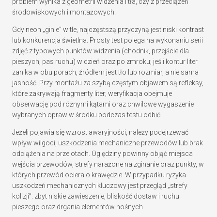
problem wynika z geometrii widzenia i tła, czy z przeciążeń
środowiskowych i montażowych.
Gdy neon „ginie” w tle, najczęstszą przyczyną jest niski kontrast
lub konkurencja świetlna. Prosty test polega na wykonaniu serii
zdjęć z typowych punktów widzenia (chodnik, przejście dla
pieszych, pas ruchu) w dzień oraz po zmroku; jeśli kontur liter
zanika w obu porach, źródłem jest tło lub rozmiar, a nie sama
jasność. Przy montażu za szybą częstym objawem są refleksy,
które zakrywają fragmenty liter; weryfikacja obejmuje
obserwację pod różnymi kątami oraz chwilowe wygaszenie
wybranych opraw w środku podczas testu odbić.
Jeżeli pojawia się wzrost awaryjności, należy podejrzewać
wpływ wilgoci, uszkodzenia mechaniczne przewodów lub brak
odciążenia na przelotach. Oględziny powinny objąć miejsca
wejścia przewodów, strefy narażone na zginanie oraz punkty, w
których przewód ociera o krawędzie. W przypadku ryzyka
uszkodzeń mechanicznych kluczowy jest przegląd „strefy
kolizji”: zbyt niskie zawieszenie, bliskość dostaw i ruchu
pieszego oraz drgania elementów nośnych.