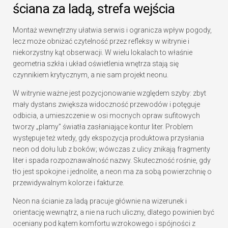
ściana za ladą, strefa wejścia
Montaż wewnętrzny ułatwia serwis i ogranicza wpływ pogody,
lecz może obniżać czytelność przez refleksy w witrynie i
niekorzystny kąt obserwacji. W wielu lokalach to właśnie
geometria szkła i układ oświetlenia wnętrza stają się
czynnikiem krytycznym, a nie sam projekt neonu.
W witrynie ważne jest pozycjonowanie względem szyby: zbyt
mały dystans zwiększa widoczność przewodów i potęguje
odbicia, a umieszczenie w osi mocnych opraw sufitowych
tworzy „plamy” światła zasłaniające kontur liter. Problem
występuje też wtedy, gdy ekspozycja produktowa przysłania
neon od dołu lub z boków; wówczas z ulicy znikają fragmenty
liter i spada rozpoznawalność nazwy. Skuteczność rośnie, gdy
tło jest spokojne i jednolite, a neon ma za sobą powierzchnię o
przewidywalnym kolorze i fakturze.
Neon na ścianie za ladą pracuje głównie na wizerunek i
orientację wewnątrz, a nie na ruch uliczny, dlatego powinien być
oceniany pod kątem komfortu wzrokowego i spójności z