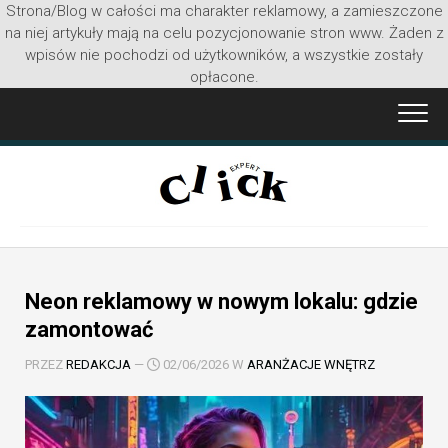
Strona/Blog w całości ma charakter reklamowy, a zamieszczone
na niej artykuły mają na celu pozycjonowanie stron www. Żaden z
wpisów nie pochodzi od użytkowników, a wszystkie zostały
opłacone.
Przejdź
do
treści
Neon reklamowy w nowym lokalu: gdzie
zamontować
PRZEZ
REDAKCJA
—
02/06/2026 W
ARANŻACJE WNĘTRZ