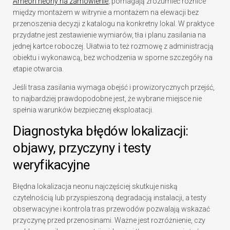
Arneon neony na zamówienie
, pomagają zrozumieć różnice
między montażem w witrynie a montażem na elewacji bez
przenoszenia decyzji z katalogu na konkretny lokal. W praktyce
przydatne jest zestawienie wymiarów, tła i planu zasilania na
jednej kartce roboczej. Ułatwia to też rozmowę z administracją
obiektu i wykonawcą, bez wchodzenia w sporne szczegóły na
etapie otwarcia.
Jeśli trasa zasilania wymaga obejść i prowizorycznych przejść,
to najbardziej prawdopodobne jest, że wybrane miejsce nie
spełnia warunków bezpiecznej eksploatacji.
Diagnostyka błędów lokalizacji:
objawy, przyczyny i testy
weryfikacyjne
Błędna lokalizacja neonu najczęściej skutkuje niską
czytelnością lub przyspieszoną degradacją instalacji, a testy
obserwacyjne i kontrola tras przewodów pozwalają wskazać
przyczynę przed przenosinami. Ważne jest rozróżnienie, czy