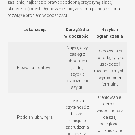
zasilania, najbardziej prawdopodobną przyczyną słabej
skuteczności jest błędne założenie, że sama jasność neonu
rozwiąże problem widoczności.
Lokalizacja
Korzyść dla
Ryzyka i
widoczności
ograniczenia
Największy
Ekspozycja na
zasięg z
pogodę, ryzyko
chodnika i
uszkodzeń
Elewacja frontowa
jezdni,
mechanicznych,
szybkie
wymagania
rozpoznanie
formalne
szyldu
Cieniowanie,
Lepsza
gorsza
czytelność z
widoczność z
bliska,
Podcień lub wnęka
dalszej
mniejsze
odległości,
zabrudzenia
ograniczone
od deszczu