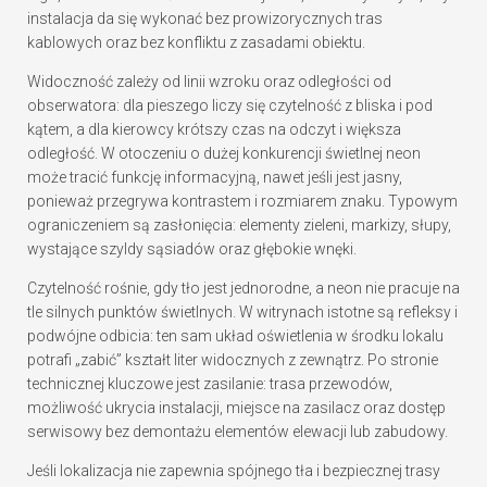
instalacja da się wykonać bez prowizorycznych tras
kablowych oraz bez konfliktu z zasadami obiektu.
Widoczność zależy od linii wzroku oraz odległości od
obserwatora: dla pieszego liczy się czytelność z bliska i pod
kątem, a dla kierowcy krótszy czas na odczyt i większa
odległość. W otoczeniu o dużej konkurencji świetlnej neon
może tracić funkcję informacyjną, nawet jeśli jest jasny,
ponieważ przegrywa kontrastem i rozmiarem znaku. Typowym
ograniczeniem są zasłonięcia: elementy zieleni, markizy, słupy,
wystające szyldy sąsiadów oraz głębokie wnęki.
Czytelność rośnie, gdy tło jest jednorodne, a neon nie pracuje na
tle silnych punktów świetlnych. W witrynach istotne są refleksy i
podwójne odbicia: ten sam układ oświetlenia w środku lokalu
potrafi „zabić” kształt liter widocznych z zewnątrz. Po stronie
technicznej kluczowe jest zasilanie: trasa przewodów,
możliwość ukrycia instalacji, miejsce na zasilacz oraz dostęp
serwisowy bez demontażu elementów elewacji lub zabudowy.
Jeśli lokalizacja nie zapewnia spójnego tła i bezpiecznej trasy