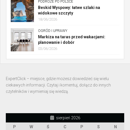
PODRÓŻE PO POLSCE
Beskid Wyspowy: łatwe szlaki na
widokowe szczyty
18/06/2026
OGRÓD I UPRAWY
Markiza na taras przed wakacjami:
planowanie i dobór
03/06/2026
ExpertClick – miejsce, gdzie możesz dowiedzieć się wielu
ciekawych informacji. Czytaj i komentuj, dołącz do innych
czytelników i wymieniaj się wiedzą.
sierpień 2026
P
W
Ś
C
P
S
N