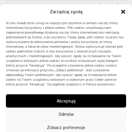
1
2
Zarządzaj zgodą
3
4
5
6
7
8
9
10
11
12
13
14
15
16
W celu świadczenia usług na najwyższym poziomie w ramach naszej strony
internetowej korzystamy z plików cookies. Pliki cookies umożliwiają nam
17
18
19
20
21
22
23
zapewnienie prawidłowego działania naszej strony internetowej oraz realizację
podstawowych jej funkcji, a po uzyskaniu Twojej zgody, pliki cookies są przez nas
24
25
26
27
28
29
30
wykorzystywane do dokonywania pomiarów i analiz korzystania ze strony
internetowej, a także do celów marketingowych. Strona wykorzystuje również pliki
31
cookies podmiotów trzecich w celu korzystania z zewnętrznych narzędzi
« lip
analitycznych i marketingowych. Aby wyrazić zgodę na instalowanie na Twoim
urządzeniu końcowym plików cookies wszystkich wskazanych wyżej kategorii
kliknij przycisk "Akceptuję". Poszczególne ustawienia plików cookies możesz
zmieniać po kliknięciu przycisku „Zobacz preferencje”. Jeśli ustawienia
odpowiadają Twoim preferencjom, aby wyrazić zgodę na instalowanie plików
ARCHIWA
cookies na Twoim urządzeniu końcowym w wybranym przez Ciebie zakresie
kliknij przycisk "Akceptuję". Szczegółowe znajdziesz w
Polityce prywatności
.
Akceptuję
Odmów
Zobacz preferencje
ExpertClick © 2026. Wszelkie prawa zastrzeżone.