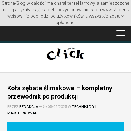
Strona/Blog w całości ma charakter reklamowy, a zamieszczone
na niej artykuły mają na celu pozycjonowanie stron www. Żaden z
wpisów nie pochodzi od użytkowników, a wszystkie zostały
opłacone.
Przejdź
do
treści
Koła zębate ślimakowe – kompletny
przewodnik po produkcji
PRZEZ
REDAKCJA
—
05/05/2025 W
TECHNIKI DIY I
MAJSTERKOWANIE