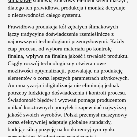
ślimakowe
stanowią kluczowy element wielu maszyn,
dlatego ich prawidłowa produkcja i montaż decyduje
o niezawodności całego systemu.
Prawidłowa produkcja kół zębatych ślimakowych
łączy tradycyjne doświadczenie rzemieślnicze z
najnowszymi technologiami przemysłowymi. Każdy
etap procesu, od wyboru materiału po kontrolę
finalną, wpływa na finalną jakość i trwałość produktu.
Ciągły rozwój technologiczny otwiera nowe
możliwości optymalizacji, pozwalając na produkcję
elementów o coraz lepszych parametrach użytkowych.
Automatyzacja i digitalizacja nie eliminują jednak
potrzeby ludzkiego doświadczenia i kontroli procesu.
Świadomość błędów i wyzwań pomaga producentom
unikać kosztownych pomyłek i zapewniać najwyższą
jakość swoich wyrobów. Polski przemysł maszynowy
coraz efektywniej adaptuje globalne standardy,
budując silną pozycję na konkurencyjnym rynku
europejskim. Ekologiczne rozwiązania i