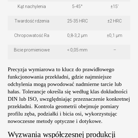
Kąt nachylenia
5-45°
±15'
Twardość rdzenia
25-35 HRC
±2 HRC
Chropowatość Ra
0,8-3,2 μm
±0,1 μm
Bicie promieniowe
< 0,05 mm
–
Precyzja wymiarowa to klucz do prawidłowego
funkcjonowania przekładni, gdzie najmniejsze
odchylenia mogą powodować nadmierne tarcie lub
hałas. Tolerancje określa się według klas dokładności
DIN lub ISO, uwzględniając przeznaczenie konkretnej
przekładni. Kontrola geometrii obejmuje pomiary
profilu zęba, podziałki i bicia osi, wykorzystując
nowoczesne metody optyczne i dotykowe.
Wyzwania współczesnej produkcji