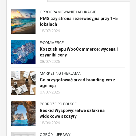
OPROGRAMOWANIE I APLIKACJE
PMS czy strona rezerwacyjna przy 1–5
lokalach
18/07/2026
E-COMMERCE
Koszt sklepu WooCommerce: wycena i
czynniki ceny
08/07/2026
MARKETING I REKLAMA
Co przygotować przed brandingiem z
agencją
07/07/2026
PODRÓŻE PO POLSCE
Beskid Wyspowy: łatwe szlaki na
widokowe szczyty
18/06/2026
OGRÓD I UPRAWY