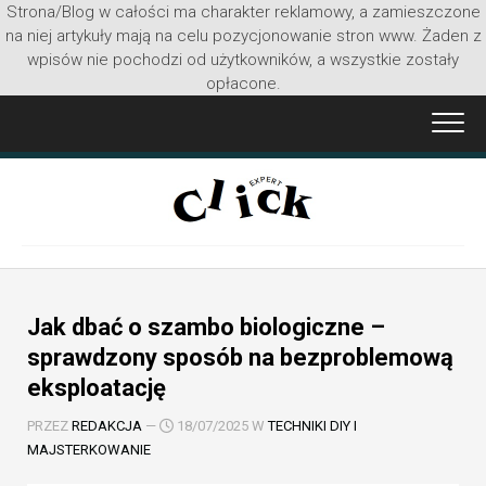
Strona/Blog w całości ma charakter reklamowy, a zamieszczone
na niej artykuły mają na celu pozycjonowanie stron www. Żaden z
wpisów nie pochodzi od użytkowników, a wszystkie zostały
opłacone.
Przejdź
do
treści
Jak dbać o szambo biologiczne –
sprawdzony sposób na bezproblemową
eksploatację
PRZEZ
REDAKCJA
—
18/07/2025 W
TECHNIKI DIY I
MAJSTERKOWANIE