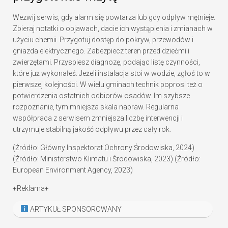
Wezwij serwis, gdy alarm się powtarza lub gdy odpływ mętnieje.
Zbieraj notatki o objawach, dacie ich wystąpienia i zmianach w
użyciu chemii. Przygotuj dostęp do pokryw, przewodów i
gniazda elektrycznego. Zabezpiecz teren przed dziećmi i
zwierzętami. Przyspiesz diagnozę, podając listę czynności,
które już wykonałeś. Jeżeli instalacja stoi w wodzie, zgłoś to w
pierwszej kolejności. W wielu gminach technik poprosi też o
potwierdzenia ostatnich odbiorów osadów. Im szybsze
rozpoznanie, tym mniejsza skala napraw. Regularna
współpraca z serwisem zmniejsza liczbę interwencji i
utrzymuje stabilną jakość odpływu przez cały rok.
(Źródło: Główny Inspektorat Ochrony Środowiska, 2024)
(Źródło: Ministerstwo Klimatu i Środowiska, 2023) (Źródło:
European Environment Agency, 2023)
+Reklama+
ARTYKUŁ SPONSOROWANY