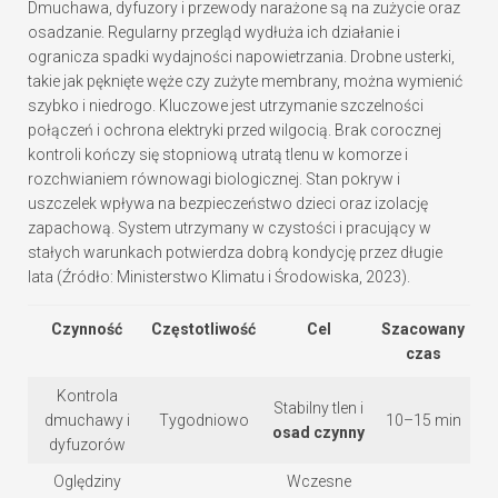
Dmuchawa, dyfuzory i przewody narażone są na zużycie oraz
osadzanie. Regularny przegląd wydłuża ich działanie i
ogranicza spadki wydajności napowietrzania. Drobne usterki,
takie jak pęknięte węże czy zużyte membrany, można wymienić
szybko i niedrogo. Kluczowe jest utrzymanie szczelności
połączeń i ochrona elektryki przed wilgocią. Brak corocznej
kontroli kończy się stopniową utratą tlenu w komorze i
rozchwianiem równowagi biologicznej. Stan pokryw i
uszczelek wpływa na bezpieczeństwo dzieci oraz izolację
zapachową. System utrzymany w czystości i pracujący w
stałych warunkach potwierdza dobrą kondycję przez długie
lata (Źródło: Ministerstwo Klimatu i Środowiska, 2023).
Czynność
Częstotliwość
Cel
Szacowany
czas
Kontrola
Stabilny tlen i
dmuchawy i
Tygodniowo
10–15 min
osad czynny
dyfuzorów
Oględziny
Wczesne