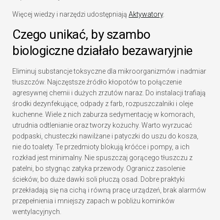
Więcej wiedzy i narzędzi udostępniają
Aktywatory
.
Czego unikać, by szambo
biologiczne działało bezawaryjnie
Eliminuj substancje toksyczne dla mikroorganizmów i nadmiar
tłuszczów. Najczęstsze źródło kłopotów to połączenie
agresywnej chemii i dużych zrzutów naraz. Do instalacji trafiają
środki dezynfekujące, odpady z farb, rozpuszczalniki i oleje
kuchenne. Wiele z nich zaburza sedymentację w komorach,
utrudnia odtlenianie oraz tworzy kożuchy. Warto wyrzucać
podpaski, chusteczki nawilżane i patyczki do uszu do kosza,
nie do toalety. Te przedmioty blokują króćce i pompy, a ich
rozkład jest minimalny. Nie spuszczaj gorącego tłuszczu z
patelni, bo stygnąc zatyka przewody. Ogranicz zasolenie
ścieków, bo duże dawki soli płuczą osad. Dobre praktyki
przekładają się na cichą i równą pracę urządzeń, brak alarmów
przepełnienia i mniejszy zapach w pobliżu kominków
wentylacyjnych.