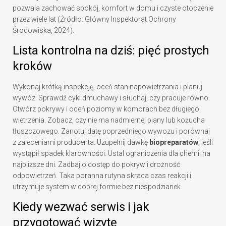
pozwala zachować spokój, komfort w domu i czyste otoczenie
przez wiele lat (Źródło: Główny Inspektorat Ochrony
Środowiska, 2024).
Lista kontrolna na dziś: pięć prostych
kroków
Wykonaj krótką inspekcję, oceń stan napowietrzania i planuj
wywóz. Sprawdź cykl dmuchawy i słuchaj, czy pracuje równo.
Otwórz pokrywy i oceń poziomy w komorach bez długiego
wietrzenia. Zobacz, czy nie ma nadmiernej piany lub kożucha
tłuszczowego. Zanotuj datę poprzedniego wywozu i porównaj
z zaleceniami producenta. Uzupełnij dawkę
biopreparatów
, jeśli
wystąpił spadek klarowności. Ustal ograniczenia dla chemii na
najbliższe dni. Zadbaj o dostęp do pokryw i drożność
odpowietrzeń. Taka poranna rutyna skraca czas reakcji i
utrzymuje system w dobrej formie bez niespodzianek.
Kiedy wezwać serwis i jak
przygotować wizytę