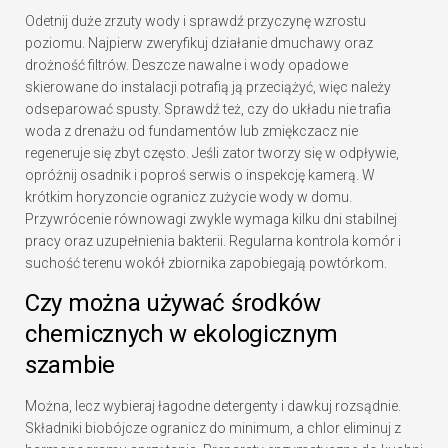
Odetnij duże zrzuty wody i sprawdź przyczynę wzrostu
poziomu. Najpierw zweryfikuj działanie dmuchawy oraz
drożność filtrów. Deszcze nawalne i wody opadowe
skierowane do instalacji potrafią ją przeciążyć, więc należy
odseparować spusty. Sprawdź też, czy do układu nie trafia
woda z drenażu od fundamentów lub zmiękczacz nie
regeneruje się zbyt często. Jeśli zator tworzy się w odpływie,
opróżnij osadnik i poproś serwis o inspekcję kamerą. W
krótkim horyzoncie ogranicz zużycie wody w domu.
Przywrócenie równowagi zwykle wymaga kilku dni stabilnej
pracy oraz uzupełnienia bakterii. Regularna kontrola komór i
suchość terenu wokół zbiornika zapobiegają powtórkom.
Czy można używać środków
chemicznych w ekologicznym
szambie
Można, lecz wybieraj łagodne detergenty i dawkuj rozsądnie.
Składniki biobójcze ogranicz do minimum, a chlor eliminuj z