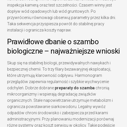
inspekcja kamerą oraz test szczelności. Czasem winny jest
dopływ wód opadowych lub wód gruntowych. Po
przywróceniu równowagi obserwuj parametry przez kilka dni.
Taka sekwencja przyspiesza powrót do stabilnej pracy
instalacji i ogranicza koszty napraw.
Prawidłowe dbanie o szambo
biologiczne – najważniejsze wnioski
Skup się na stabilnej biologii, przewidywalnych nawykach i
bezpiecznej chemii. To trzy filary bezawaryjnej eksploatacji,
które utrzymują klarowność odpływu. Harmonogram
przeglądów zapewnia regularność i szybkie wychwycenie
odchyleń. Dobrze dobrane
preparaty do szamba
chronią
mikroorganizmy i wspierają degradację związków
organicznych. Stałe napowietrzanie utrzymuje metabolizm i
ogranicza powstawanie siarkowodoru. Legalny wywóz
odpadów chroni środowisko i zabezpiecza przed karami
administracyjnymi. Przy planowaniu modernizacji porównaj
różne systemy oraz koszt serwisu w okolicy. Takie podejście