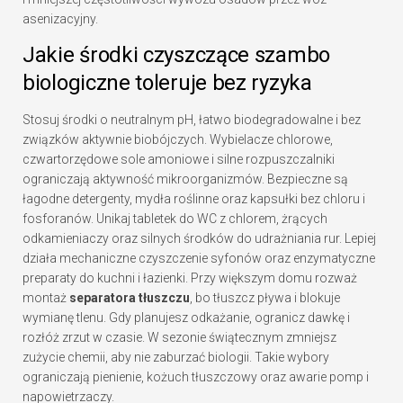
asenizacyjny.
Jakie środki czyszczące szambo
biologiczne toleruje bez ryzyka
Stosuj środki o neutralnym pH, łatwo biodegradowalne i bez
związków aktywnie biobójczych. Wybielacze chlorowe,
czwartorzędowe sole amoniowe i silne rozpuszczalniki
ograniczają aktywność mikroorganizmów. Bezpieczne są
łagodne detergenty, mydła roślinne oraz kapsułki bez chloru i
fosforanów. Unikaj tabletek do WC z chlorem, żrących
odkamieniaczy oraz silnych środków do udrażniania rur. Lepiej
działa mechaniczne czyszczenie syfonów oraz enzymatyczne
preparaty do kuchni i łazienki. Przy większym domu rozważ
montaż
separatora tłuszczu
, bo tłuszcz pływa i blokuje
wymianę tlenu. Gdy planujesz odkażanie, ogranicz dawkę i
rozłóż zrzut w czasie. W sezonie świątecznym zmniejsz
zużycie chemii, aby nie zaburzać biologii. Takie wybory
ograniczają pienienie, kożuch tłuszczowy oraz awarie pomp i
napowietrzaczy.