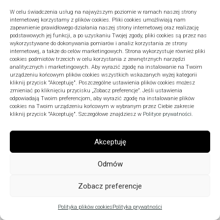
P
W
Ś
C
P
S
N
W celu świadczenia usług na najwyższym poziomie w ramach naszej strony
internetowej korzystamy z plików cookies. Pliki cookies umożliwiają nam
1
2
zapewnienie prawidłowego działania naszej strony internetowej oraz realizację
podstawowych jej funkcji, a po uzyskaniu Twojej zgody, pliki cookies są przez nas
3
4
5
6
7
8
9
wykorzystywane do dokonywania pomiarów i analiz korzystania ze strony
10
11
12
13
14
15
16
internetowej, a także do celów marketingowych. Strona wykorzystuje również pliki
cookies podmiotów trzecich w celu korzystania z zewnętrznych narzędzi
17
18
19
20
21
22
23
analitycznych i marketingowych. Aby wyrazić zgodę na instalowanie na Twoim
urządzeniu końcowym plików cookies wszystkich wskazanych wyżej kategorii
24
25
26
27
28
29
30
kliknij przycisk "Akceptuję". Poszczególne ustawienia plików cookies możesz
zmieniać po kliknięciu przycisku „Zobacz preferencje”. Jeśli ustawienia
31
odpowiadają Twoim preferencjom, aby wyrazić zgodę na instalowanie plików
« lip
cookies na Twoim urządzeniu końcowym w wybranym przez Ciebie zakresie
kliknij przycisk "Akceptuję". Szczegółowe znajdziesz w
Polityce prywatności
.
Akceptuję
ARCHIWA
Odmów
Zobacz preferencje
Polityka plików cookies
Polityka prywatności