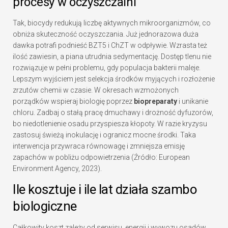
procesy w oczyszczalni
Tak, biocydy redukują liczbę aktywnych mikroorganizmów, co
obniża skuteczność oczyszczania. Już jednorazowa duża
dawka potrafi podnieść BZT5 i ChZT w odpływie. Wzrasta też
ilość zawiesin, a piana utrudnia sedymentację. Dostęp tlenu nie
rozwiązuje w pełni problemu, gdy populacja bakterii maleje.
Lepszym wyjściem jest selekcja środków myjących i rozłożenie
zrzutów chemii w czasie. W okresach wzmożonych
porządków wspieraj biologię poprzez
biopreparaty
i unikanie
chloru. Zadbaj o stałą pracę dmuchawy i drożność dyfuzorów,
bo niedotlenienie osadu przyspiesza kłopoty. W razie kryzysu
zastosuj świeżą inokulację i ogranicz mocne środki. Taka
interwencja przywraca równowagę i zmniejsza emisję
zapachów w pobliżu odpowietrzenia (Źródło: European
Environment Agency, 2023).
Ile kosztuje i ile lat działa szambo
biologiczne
Całkowity koszt zależy od serwisu, energii i wywozu osadów.