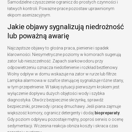
Samodzielne czyszczenie ogranicz do prostych czynności i
łatwych kontroli. Poważne prace pozostaw uprawnionym
ekipom asenizacyjnym.
Jakie objawy sygnalizują niedrożność
lub poważną awarię
Najczęstsze objawy to głośna praca, pienienie i spadek
klarowności. Niesymetryczne poziomy w komorach sugerują
zator lub nieszczelność. Zapach siarkowodoru przy
odpowietrzeniu oznacza niedotlenienie i rozkład beztlenowy.
Wolny odpływ w domu wskazuje na zator w rurze lub filtrze.
Lampka alarmowa w szafce sterującej sygnalizuje różne stany,
w tym przepełnienie. W takiej sytuacji pierwszym krokiem jest
wyłączenie dopływu dużych objętości wody i szybka
diagnostyka. Otwórz bezpiecznie skrzynkę, sprawdź
bezpieczniki, przewody i pracę dmuchawy. Jeśli piana zajmuje
większość komory, ogranicz detergenty i dodaj
biopreparaty
.
Gdy poziom odpływu pozostaje mętny, poproś serwis o ocenę
sedymentacji. Wczesna reakcja obniża koszty i skraca czas