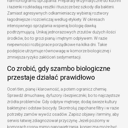
harmonogramu sprzątania. Preparaty enzymatyczne do kuchni
i łazienki rozkładają resztki i tłuszcze bez szkody dla bakterii.
Zamiast agresywnych odkamieniaczy wybieraj roztwory
łagodniejsze i rozcieńczaj według etykiety. W okresach
intensywnego sprzątania wspieraj biologię dawką
podtrzymującą. Unikaj jednorazowych zrzutów dużych ilości
środków, bo to grozi pianą i mętnym odpływem. W razie
niepewności rozbij prace porządkowe na kilka dni. Takie
podejście utrzymuje równowagę w komorze biologicznej i
zmniejsza ryzyko zakłóceń sedymentacji.
Co zrobić, gdy szambo biologiczne
przestaje działać prawidłowo
Oceń tlen, pianę i klarowność, a potem ogranicz chemię.
Sprawdź dmuchawę, dyfuzory i bezpieczniki, bo to najczęstsze
źródła problemów. Gdy odpływ mętnieje, dodaj świeże kultury
bakteryjne i odstaw biocydy. Skontroluj zapchane filtry i w razie
potrzeby zamów wywóz osadów. Zapisz objawy i terminy, aby
serwis łatwiej zdiagnozował przyczynę. Jeżeli poziomy w
komorach rosną mimo napowietrzania, konieczna może być