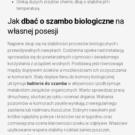
Unikaj dużych zrzutów chemii, dbaj o stabilne pH i
temperaturę.
Jak
dbać o szambo biologiczne
na
własnej posesji
Najpierw skup się na stabilności procesów biologicznych i
przewidywalnych nawykach. Codzienna opieka nad instalacją
sprowadza się do powtarzalnych czynności i świadomego
korzystania z urządzeń wodnych. Podstawą jest równowaga
między dopływem ścieków a możliwościami ich oczyszczania
w komorach. Stały dopływ tlenu do komory biologicznej
utrzymuje
bakterie do szamba
w aktywności i podtrzymuje
metabolizm związków organicznych. Warto sprawdzać pracę
dmuchawy, słuchać jej cyklu i oceniać drgania. Wahania
poziomów w komorach zwykle wynikają z nieregularnego
zasilania lub nadmiaru tłuszczów. Dobrym nawykiem jest
krótkie oględziny pokryw i króćców raz w tygodniu oraz
comiesięczna ocena klarowności ścieku w odpływie. Właściwe
użytkowanie wspiera stabilny rozkład zanieczyszczeń,