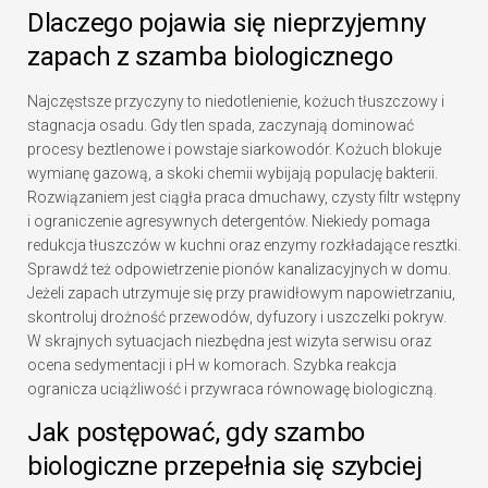
Dlaczego pojawia się nieprzyjemny
zapach z szamba biologicznego
Najczęstsze przyczyny to niedotlenienie, kożuch tłuszczowy i
stagnacja osadu. Gdy tlen spada, zaczynają dominować
procesy beztlenowe i powstaje siarkowodór. Kożuch blokuje
wymianę gazową, a skoki chemii wybijają populację bakterii.
Rozwiązaniem jest ciągła praca dmuchawy, czysty filtr wstępny
i ograniczenie agresywnych detergentów. Niekiedy pomaga
redukcja tłuszczów w kuchni oraz enzymy rozkładające resztki.
Sprawdź też odpowietrzenie pionów kanalizacyjnych w domu.
Jeżeli zapach utrzymuje się przy prawidłowym napowietrzaniu,
skontroluj drożność przewodów, dyfuzory i uszczelki pokryw.
W skrajnych sytuacjach niezbędna jest wizyta serwisu oraz
ocena sedymentacji i pH w komorach. Szybka reakcja
ogranicza uciążliwość i przywraca równowagę biologiczną.
Jak postępować, gdy szambo
biologiczne przepełnia się szybciej