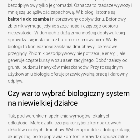
bezodpływowy tylko je gromadzi. Oznacza to rzadsze wywozy i
mniejszą uciążliwość zapachową. W biologii istotne są
bakterie do szamba
i nieprzerwany dopływ tlenu. Betonowy
zbiornik wymaga jedynie szczelności i częstego odbioru
nieczystości. W domach z dużą zmiennością dopływu lepiej
sprawdza się instalacja z buforem i sterowaniem. Wady
biologii to konieczność zasilania dmuchawy i okresowe
przeglądy. Zbiornik bezodpływowy nie potrzebuje energii, ale
generuje częste kursy wozu asenizacyjnego. Dobór zależy od
gruntu, budżetu i nawyków mieszkańców. Przy rozsądnym
użytkowaniu biologia oferuje przewidywalną pracę i klarowny
odpływ.
Czy warto wybrać biologiczny system
na niewielkiej działce
Tak, pod warunkiem spełnienia wymogów lokalnych i
odległości. Małe działki czerpią korzyści z kompaktowych
układów i cichych dmuchaw. Wybieraj modele z dobrą izolacją
akustyczną, bo to poprawia komfort. Sprawdź dopuszczalne