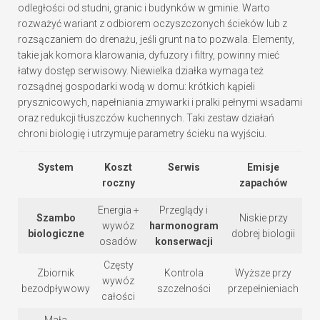
odległości od studni, granic i budynków w gminie. Warto
rozważyć wariant z odbiorem oczyszczonych ścieków lub z
rozsączaniem do drenażu, jeśli grunt na to pozwala. Elementy,
takie jak komora klarowania, dyfuzory i filtry, powinny mieć
łatwy dostęp serwisowy. Niewielka działka wymaga też
rozsądnej gospodarki wodą w domu: krótkich kąpieli
prysznicowych, napełniania zmywarki i pralki pełnymi wsadami
oraz redukcji tłuszczów kuchennych. Taki zestaw działań
chroni biologię i utrzymuje parametry ścieku na wyjściu.
System
Koszt
Serwis
Emisje
roczny
zapachów
Energia +
Przeglądy i
Szambo
Niskie przy
wywóz
harmonogram
biologiczne
dobrej biologii
osadów
konserwacji
Częsty
Zbiornik
Kontrola
Wyższe przy
wywóz
bezodpływowy
szczelności
przepełnieniach
całości
Mała