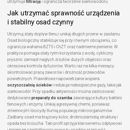
utrzymuje
filtrację
i ogranicza tworzenie siarkowodoru.
Jak utrzymać sprawność urządzenia
i stabilny osad czynny
Utrzymuj stały dopływ tlenu i unikaj długich przerw w zasilaniu.
Osad biologiczny stabilizuje się przy równym obciążeniu, co
ogranicza wahania BZT5 i ChZT oraz nadmierne pienienie. W
praktyce pomaga stały rytm korzystania z wody, cykliczny
prysznic zamiast nagłych zrzutów dużych objętości oraz
okresowa kontrola dyfuzorów. Warto raz na kilka miesięcy
skontrolować pracę zaworów i drożność przewodów
powietrznych. Prawidłowe napowietrzanie wspiera
oczyszczalnię ścieków
i redukuje niebezpieczne gazy, takie jak
siarkowodór. Przy spadku aktywności można zastosować
dedykowane
preparaty do szamba
zawierające kultury bakterii
tlenowych i enzymy. Unikaj agresywnej chemii, ponieważ
zmienne pH i biocydy tłumią populację mikroorganizmów.
Zadbany osad ma brązowy kolor, drobnoziarnistą strukturę i
opada bez kożucha. Taki profil sprzyja klarownemu odpływowi
i mniejszej częstotliwości wywozu osadów przez wóz