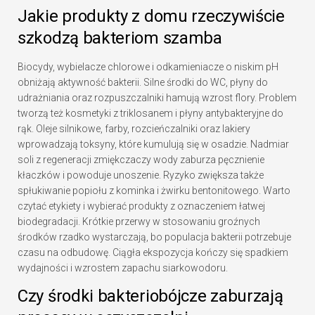
Jakie produkty z domu rzeczywiście
szkodzą bakteriom szamba
Biocydy, wybielacze chlorowe i odkamieniacze o niskim pH
obniżają aktywność bakterii. Silne środki do WC, płyny do
udrażniania oraz rozpuszczalniki hamują wzrost flory. Problem
tworzą też kosmetyki z triklosanem i płyny antybakteryjne do
rąk. Oleje silnikowe, farby, rozcieńczalniki oraz lakiery
wprowadzają toksyny, które kumulują się w osadzie. Nadmiar
soli z regeneracji zmiękczaczy wody zaburza pęcznienie
kłaczków i powoduje unoszenie. Ryzyko zwiększa także
spłukiwanie popiołu z kominka i żwirku bentonitowego. Warto
czytać etykiety i wybierać produkty z oznaczeniem łatwej
biodegradacji. Krótkie przerwy w stosowaniu groźnych
środków rzadko wystarczają, bo populacja bakterii potrzebuje
czasu na odbudowę. Ciągła ekspozycja kończy się spadkiem
wydajności i wzrostem zapachu siarkowodoru.
Czy środki bakteriobójcze zaburzają