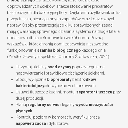
doprowadzanych ścieków, a także stosowanie preparatów
bezpiecznych dla bakteryjnej flory. Dzięki temu użytkownik unika
przepełnienia, nieprzyjemnych zapachów oraz kosztownych
napraw. Osoby przestrzegające kilku sprawdzonych zasad
mają gwarancję sprawnego działania systemu na długie lata, a
dodatkowo dbają o środowisko wokół domu. Poznaj
wskazówki, które chronią dom i zapewniają niezawodne
funkcjonowanie
szamba biologicznego
każdego dnia
(Źródło: Główny Inspektorat Ochrony Środowiska, 2024).
Utrzymuj stabilny
osad czynny
poprzez regularne
napowietrzanie i prawidłowe obciążenie ściekami.
Stosuj wyłącznie
biopreparaty
bez
środków
bakteriobójczych
i wybielaczy chlorkowych.
Usuwaj tłuszcze z kuchni, montuj
separator tłuszczu
przy
dużej produkcji.
Planuj
regularny serwis
i legalny
wywóz nieczystości
płynnych
.
Kontroluj poziom w komorach, weryfikuj pracę
napowietrzacza
i dyfuzorów.