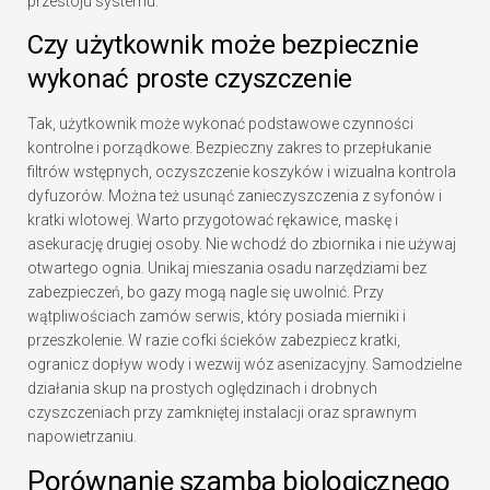
przestoju systemu.
Czy użytkownik może bezpiecznie
wykonać proste czyszczenie
Tak, użytkownik może wykonać podstawowe czynności
kontrolne i porządkowe. Bezpieczny zakres to przepłukanie
filtrów wstępnych, oczyszczenie koszyków i wizualna kontrola
dyfuzorów. Można też usunąć zanieczyszczenia z syfonów i
kratki wlotowej. Warto przygotować rękawice, maskę i
asekurację drugiej osoby. Nie wchodź do zbiornika i nie używaj
otwartego ognia. Unikaj mieszania osadu narzędziami bez
zabezpieczeń, bo gazy mogą nagle się uwolnić. Przy
wątpliwościach zamów serwis, który posiada mierniki i
przeszkolenie. W razie cofki ścieków zabezpiecz kratki,
ogranicz dopływ wody i wezwij wóz asenizacyjny. Samodzielne
działania skup na prostych oględzinach i drobnych
czyszczeniach przy zamkniętej instalacji oraz sprawnym
napowietrzaniu.
Porównanie szamba biologicznego