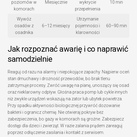
poziomów w
Miesięcznie
wykrycie
10 min
komorach
przepełnienia
Wywóz
Utrzymanie
osadów z
6–12 miesięcy
pojemności i
60–90 min
osadnika
klarowności
Jak rozpoznać awarię i co naprawić
samodzielnie
Reaguj od razu na alarmy i niepokojące zapachy. Najpierw oceń
stan dmuchawy i drożność przewodów, bo brak tlenu
zatrzymuje procesy. Zwróć uwagę na pianę, unoszący się osad
oraz nieklarowny odpływ. Głośna praca pomp lub cykle innych
niż zwykle urządzeń wskazują na zator lub ubytek powietrza.
Przy spadku aktywności biologicznej przywróć dozowanie
bakterii i ogranicz chemię. Nie otwieraj pokryw bez
zabezpieczenia, bo gazy w komorach są groźne. Zabezpiecz
dostęp dla dzieci i zwierząt. W razie zalania prądem zareaguj
poprzez odłączenie zasilania i kontakt z serwisem.