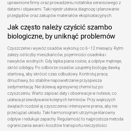
uprawnione firmy oraz prowadzeniu notatnika serwisowego z
datami i objawami. Taki rejestr ułatwia diagnozę i planowanie
przeglądów oraz zakupów materiałów eksploatacyjnych.
Jak często należy czyścić szambo
biologiczne, by uniknąć problemów
Czyszczenie i wywóz osadów wykonuj co 6–12 miesięcy. Rytm
zależy od liczby mieszkańców, pojemności osadnika i
nawyków wodnych. Gdy lepka piana rośnie, a odpływ mętnieje,
skróć odstępy. Po odbiorze osadów uzupełnij biologię dawką
startową, aby skrócić czas odbudowy. Kontroluj pracę
dmuchawy, bo stabilne napowietrzanie przyspiesza
sedymentację. Nie dolewaj agresywnej chemii tuż po
czyszczeniu. Warto zapisać daty i obserwacje w notesie, co
ułatwia przewidywanie kolejnych terminów. Przy większych
świętach rozdziel aj czyszczenia i intensywne prania, aby nie
przeciążać układu. Taki harmonogram utrzymuje klarowny
odpływ i redukuje zapachy. Regularność to najprostsza metoda
ograniczania awarii i kosztów transportu nieczystości.