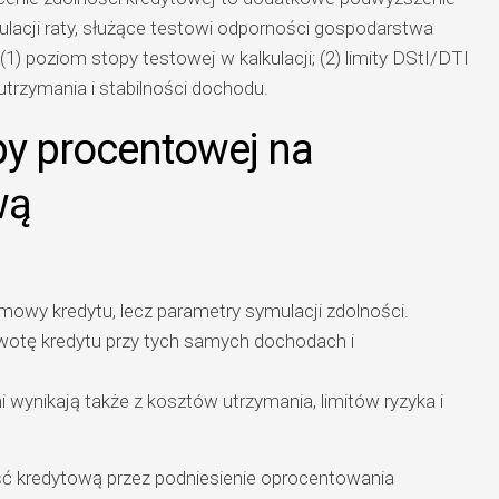
cji raty, służące testowi odporności gospodarstwa
) poziom stopy testowej w kalkulacji; (2) limity DStI/DTI
utrzymania i stabilności dochodu.
py procentowej na
wą
mowy kredytu, lecz parametry symulacji zdolności.
otę kredytu przy tych samych dochodach i
wynikają także z kosztów utrzymania, limitów ryzyka i
ść kredytową przez podniesienie oprocentowania