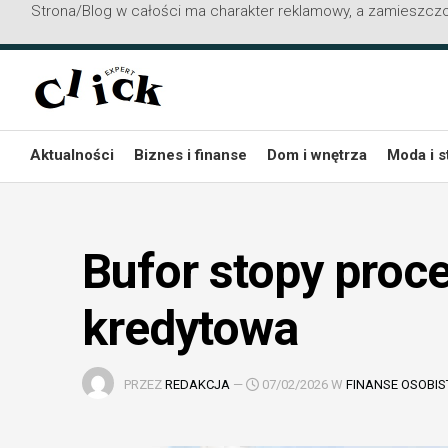
Strona/Blog w całości ma charakter reklamowy, a zamieszczo
Przejdź
do
treści
Aktualności
Biznes i finanse
Dom i wnętrza
Moda i s
Bufor stopy proc
kredytowa
PRZEZ
REDAKCJA
—
07/02/2026 W
FINANSE OSOBIS