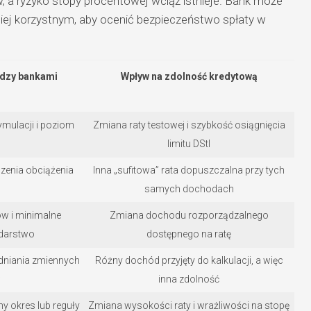
, a ryzyko stopy procentowej wciąż istnieje. Bank może
iej korzystnym, aby ocenić bezpieczeństwo spłaty w
ędzy bankami
Wpływ na zdolność kredytową
ymulacji i poziom
Zmiana raty testowej i szybkość osiągnięcia
limitu DStI
czenia obciążenia
Inna „sufitowa” rata dopuszczalna przy tych
samych dochodach
w i minimalne
Zmiana dochodu rozporządzalnego
darstwo
dostępnego na ratę
edniania zmiennych
Różny dochód przyjęty do kalkulacji, a więc
w
inna zdolność
 okres lub reguły
Zmiana wysokości raty i wrażliwości na stopę