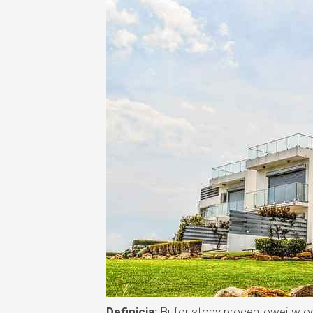
Definicja:
Bufor stopy procentowej w o