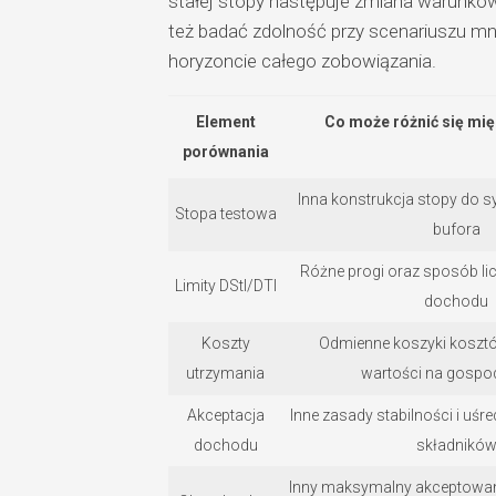
stałej stopy następuje zmiana warunków
też badać zdolność przy scenariuszu mn
horyzoncie całego zobowiązania.
Element
Co może różnić się mi
porównania
Inna konstrukcja stopy do s
Stopa testowa
bufora
Różne progi oraz sposób li
Limity DStI/DTI
dochodu
Koszty
Odmienne koszyki kosztó
utrzymania
wartości na gospo
Akceptacja
Inne zasady stabilności i uśr
dochodu
składnikó
Inny maksymalny akceptowany