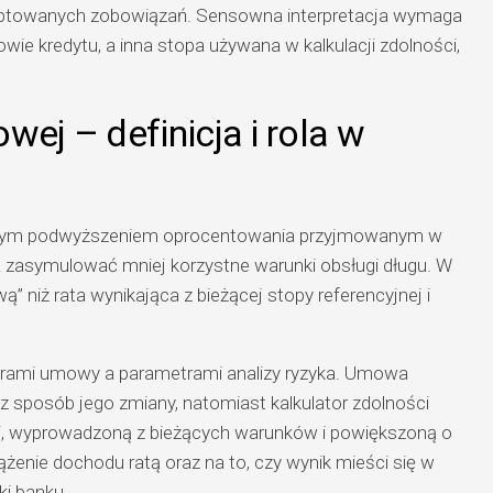
ceptowanych zobowiązań. Sensowna interpretacja wymaga
owie kredytu, a inna stopa używana w kalkulacji zdolności,
wej – definicja i rola w
owym podwyższeniem oprocentowania przyjmowanym w
ma zasymulować mniej korzystne warunki obsługi długu. W
” niż rata wynikająca z bieżącej stopy referencyjnej i
trami umowy a parametrami analizy ryzyka. Umowa
z sposób jego zmiany, natomiast kalkulator zdolności
i, wyprowadzoną z bieżących warunków i powiększoną o
enie dochodu ratą oraz na to, czy wynik mieści się w
ki banku.