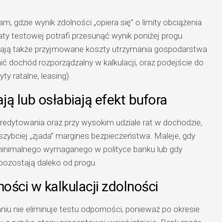
, gdzie wynik zdolności „opiera się” o limity obciążenia
ty testowej potrafi przesunąć wynik poniżej progu
mają także przyjmowane koszty utrzymania gospodarstwa
ić dochód rozporządzalny w kalkulacji, oraz podejście do
ty ratalne, leasing).
ą lub osłabiają efekt bufora
 kredytowania oraz przy wysokim udziale rat w dochodzie,
ybciej „zjada” margines bezpieczeństwa. Maleje, gdy
minimalnego wymaganego w polityce banku lub gdy
 pozostają daleko od progu.
ości w kalkulacji zdolności
u nie eliminuje testu odporności, ponieważ po okresie