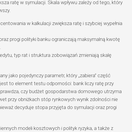
ksza ratę w symulacji. Skala wpływu zależy od tego, który
rwszy.
ntowania w kalkulacji zwiększa ratę i szybciej wypełnia
raz progi polityki banku ograniczają maksymalną kwotę
.
edytu, typ rat i struktura zobowiązań zmieniają skalę
ny jako pojedynczy parametr, który „zabiera” część
est to element testu odporności: bank liczy ratę przy
 sprawdza, czy budżet gospodarstwa domowego utrzyma
wet przy obniżkach stóp rynkowych wynik zdolności nie
ieważ decyduje stopa przyjęta do symulacji oraz progi
nnych modeli kosztowych i polityk ryzyka, a także z