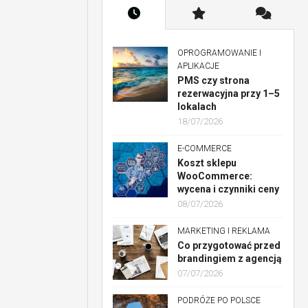
OPROGRAMOWANIE I
APLIKACJE
PMS czy strona
rezerwacyjna przy 1–5
lokalach
18/07/2026
E-COMMERCE
Koszt sklepu
WooCommerce:
wycena i czynniki ceny
08/07/2026
MARKETING I REKLAMA
Co przygotować przed
brandingiem z agencją
07/07/2026
PODRÓŻE PO POLSCE