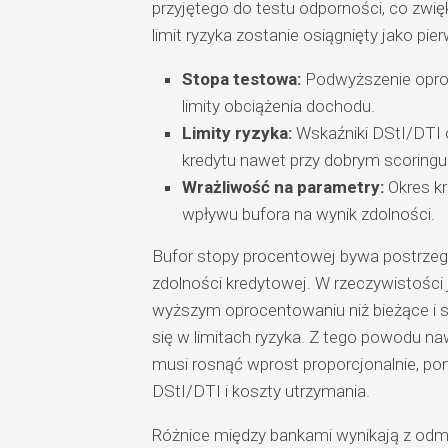
przyjętego do testu odporności, co zwię
limit ryzyka zostanie osiągnięty jako pie
Stopa testowa:
Podwyższenie oproce
limity obciążenia dochodu.
Limity ryzyka:
Wskaźniki DStI/DTI o
kredytu nawet przy dobrym scoringu
Wrażliwość na parametry:
Okres kr
wpływu bufora na wynik zdolności.
Bufor stopy procentowej bywa postrzega
zdolności kredytowej. W rzeczywistości j
wyższym oprocentowaniu niż bieżące i
się w limitach ryzyka. Z tego powodu na
musi rosnąć wprost proporcjonalnie, pon
DStI/DTI i koszty utrzymania.
Różnice między bankami wynikają z odmie