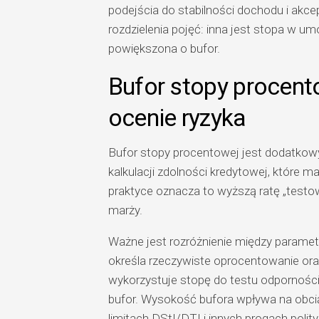
podejścia do stabilności dochodu i ak
rozdzielenia pojęć: inna jest stopa w um
powiększona o bufor.
Bufor stopy procento
ocenie ryzyka
Bufor stopy procentowej jest dodatk
kalkulacji zdolności kredytowej, które 
praktyce oznacza to wyższą ratę „testową
marży.
Ważne jest rozróżnienie między parame
określa rzeczywiste oprocentowanie ora
wykorzystuje stopę do testu odpornośc
bufor. Wysokość bufora wpływa na obciąż
limitach DStI/DTI i innych progach polity