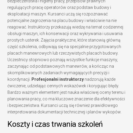
bezpieczeństwa i higieny pracy, przepisów prawnych
regulujących pracę operatorów oraz podstaw budowy i
eksploatacji maszyn. Kursanci uczą się rozpoznawać
potencjalne zagrożenia na placu budowy i właściwie na nie
reagować. Instruktorzy przekazują wiedzę na temat codziennej
obsługi maszyn, ich konserwacji oraz wykrywania i usuwania
prostych usterek. Zajęcia praktyczne, które stanowią główną
część szkolenia, odbywają się na specjalnie przygotowanych
placach manewrowych lub rzeczywistych placach budowy.
Uczestnicy stopniowo poznają wszystkie funkcje maszyny,
zaczynając od podstawowych manewrów, a kończąc na
skomplikowanych zadaniach wymagających precyzji i
koordynacji.
Profesjonalni instruktorzy
nadzorują każde
ćwiczenie, udzielając cennych wskazówek i korygując błędy.
Bardzo ważnym elementem jest nauka właściwej oceny terenu i
planowania pracy, co ma kluczowe znaczenie dla efektywności
i bezpieczeństwa. Kursanci uczą się również prawidłowego
interpretowania dokumentacji technicznej i planów wykopów.
Koszty i czas trwania szkoleń