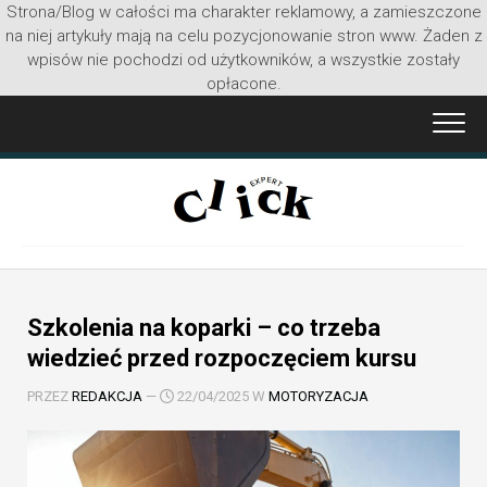
Strona/Blog w całości ma charakter reklamowy, a zamieszczone
na niej artykuły mają na celu pozycjonowanie stron www. Żaden z
wpisów nie pochodzi od użytkowników, a wszystkie zostały
opłacone.
Przejdź
do
treści
Szkolenia na koparki – co trzeba
wiedzieć przed rozpoczęciem kursu
PRZEZ
REDAKCJA
—
22/04/2025 W
MOTORYZACJA