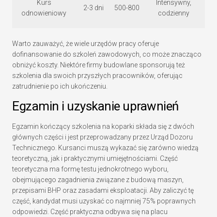
Kurs
Intensywny,
2-3 dni
500-800
odnowieniowy
codzienny
Warto zauważyć, że wiele urzędów pracy oferuje
dofinansowanie do szkoleń zawodowych, co może znacząco
obniżyć koszty. Niektóre firmy budowlane sponsorują też
szkolenia dla swoich przyszłych pracowników, oferując
zatrudnienie po ich ukończeniu.
Egzamin i uzyskanie uprawnień
Egzamin kończący szkolenia na koparki składa się z dwóch
głównych części i jest przeprowadzany przez Urząd Dozoru
Technicznego. Kursanci muszą wykazać się zarówno wiedzą
teoretyczną, jak i praktycznymi umiejętnościami. Część
teoretyczna ma formę testu jednokrotnego wyboru,
obejmującego zagadnienia związane z budową maszyn,
przepisami BHP oraz zasadami eksploatacji. Aby zaliczyć tę
część, kandydat musi uzyskać co najmniej 75% poprawnych
odpowiedzi. Część praktyczna odbywa się na placu