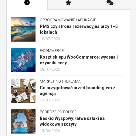
OPROGRAMOWANIE I APLIKACJE
PMS czy strona rezerwacyjna przy 1–5
lokalach
18/07/2026
E-COMMERCE
Koszt sklepu WooCommerce: wycena i
czynniki ceny
08/07/2026
MARKETING I REKLAMA
Co przygotować przed brandingiem z
agencją
07/07/2026
PODRÓŻE PO POLSCE
Beskid Wyspowy: łatwe szlaki na
widokowe szczyty
18/06/2026