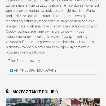
zawodowego. Rozwój infrastruktury i budownictwa w Polsce i
Europie gwarantuje, że zapotrzebowanie na wykwalifikowanych
operatorów pozostanie wysokie przez najbliższe lata. Warto
podkreślić, że zawód operatora koparki, mimo swojej
technicznej natury, wymaga również ciągłego doskonalenia
umiejętności i śledzenia nowych rozwiązań technologicznych.
Osoby rozważające karierę w tej branży powinny być
świadome zarówno zalet, jak i wyzwań związanych z tym
zawodem. Dobrze przeprowadzone szkolenia na koparki to
pierwszy krok do sukcesu zawodowego w dynamicznie
rozwijającym się sektorze.
+Tekst Sponsorowany+
ARTYKUŁ SPONSOROWANY
MOŻESZ TAKŻE POLUBIĆ...