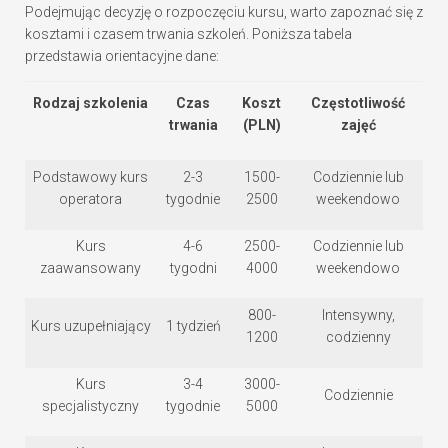
Podejmując decyzję o rozpoczęciu kursu, warto zapoznać się z
kosztami i czasem trwania szkoleń. Poniższa tabela
przedstawia orientacyjne dane:
Rodzaj szkolenia
Czas
Koszt
Częstotliwość
trwania
(PLN)
zajęć
Podstawowy kurs
2-3
1500-
Codziennie lub
operatora
tygodnie
2500
weekendowo
Kurs
4-6
2500-
Codziennie lub
zaawansowany
tygodni
4000
weekendowo
800-
Intensywny,
Kurs uzupełniający
1 tydzień
1200
codzienny
Kurs
3-4
3000-
Codziennie
specjalistyczny
tygodnie
5000