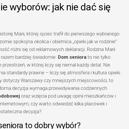
e wyborów: jak nie dać się
orię Marii, której ojciec trafił do pierwszego wybranego
ornie spokojna okolica i obietnica „opieki jak w rodzinie”
nność różni się od reklamowych deklaracji. Rodzina Marii
 razem bardziej świadomie.
Dom seniora
to nie tylko
rzestrzeń, w której liczy się niemal każdy detal. Nie
a standardy prawne – liczy się atmosfera i kultura opieki.
czy dotyczy Warszawy czy mniejszych miejscowości, to
iadoma decyzja wymaga przewidywania codziennych
odobowej
oraz wzięcia pod uwagę opinii mieszkańców i
nternetowym, czy warto odwiedzić kilka placówek i
stateczna decyzja?
seniora to dobry wybór?