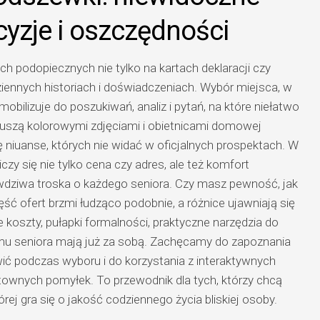
cyzje i oszczędności
ch podopiecznych nie tylko na kartach deklaracji czy
iennych historiach i doświadczeniach. Wybór miejsca, w
mobilizuje do poszukiwań, analiz i pytań, na które niełatwo
kuszą kolorowymi zdjęciami i obietnicami domowej
ę niuanse, których nie widać w oficjalnych prospektach. W
czy się nie tylko cena czy adres, ale też komfort
prawdziwa troska o każdego seniora. Czy masz pewność, jak
ć ofert brzmi łudząco podobnie, a różnice ujawniają się
 koszty, pułapki formalności, praktyczne narzędzia do
omu seniora mają już za sobą. Zachęcamy do zapoznania
ić podczas wyboru i do korzystania z interaktywnych
ownych pomyłek. To przewodnik dla tych, którzy chcą
rej gra się o jakość codziennego życia bliskiej osoby.