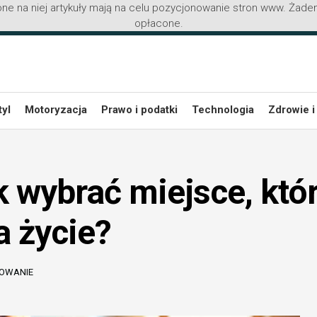
ne na niej artykuły mają na celu pozycjonowanie stron www. Żaden
opłacone.
tyl
Motoryzacja
Prawo i podatki
Technologia
Zdrowie i
k wybrać miejsce, któ
 życie?
HOWANIE