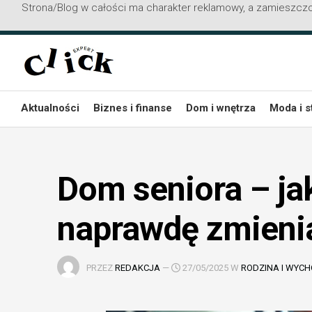
Strona/Blog w całości ma charakter reklamowy, a zamieszczo
Przejdź
do
treści
Aktualności
Biznes i finanse
Dom i wnętrza
Moda i s
Dom seniora – ja
naprawdę zmienia
PRZEZ
REDAKCJA
—
27/05/2025 W
RODZINA I WYC