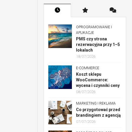
OPROGRAMOWANIE I
APLIKACJE
PMS czy strona
rezerwacyjna przy 1–5
lokalach
18/07/2026
E-COMMERCE
Koszt sklepu
WooCommerce:
wycena i czynniki ceny
08/07/2026
MARKETING I REKLAMA
Co przygotować przed
brandingiem z agencją
07/07/2026