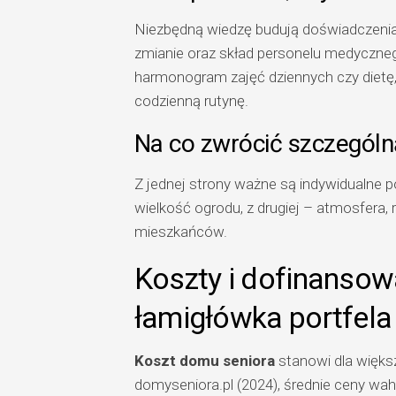
Niezbędną wiedzę budują doświadczenia 
zmianie oraz skład personelu medyczneg
harmonogram zajęć dziennych czy dietę,
codzienną rutynę.
Na co zwrócić szczególn
Z jednej strony ważne są indywidualne p
wielkość ogrodu, z drugiej – atmosfera,
mieszkańców.
Koszty i dofinanso
łamigłówka portfela
Koszt domu seniora
stanowi dla większ
domyseniora.pl (2024), średnie ceny waha