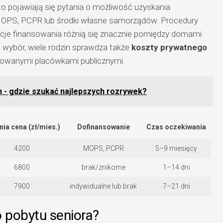
sto pojawiają się pytania o możliwość uzyskania
OPS, PCPR lub środki własne samorządów. Procedury
cje finansowania różnią się znacznie pomiędzy domami
wybór, wiele rodzin sprawdza także
koszty prywatnego
owanymi placówkami publicznymi.
h - gdzie szukać najlepszych rozrywek?
nia cena (zł/mies.)
Dofinansowanie
Czas oczekiwania
4200
MOPS, PCPR
5–9 miesięcy
6800
brak/znikome
1–14 dni
7900
indywidualne lub brak
7–21 dni
o pobytu seniora?