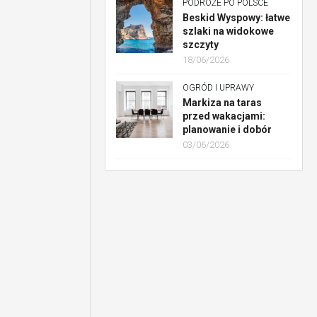
PODRÓŻE PO POLSCE
Beskid Wyspowy: łatwe
szlaki na widokowe
szczyty
18/06/2026
OGRÓD I UPRAWY
Markiza na taras
przed wakacjami:
planowanie i dobór
03/06/2026