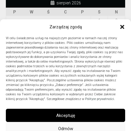
sierpień 2026
P
W
Ś
C
P
S
N
1
2
Zarządzaj zgodą
3
4
5
6
7
8
9
10
11
12
13
14
15
16
W celu świadczenia usług na najwyższym poziomie w ramach naszej strony
internetowej korzystamy z plików cookies. Pliki cookies umożliwiają nam
17
18
19
20
21
22
23
zapewnienie prawidłowego działania naszej strony internetowej oraz realizację
podstawowych jej funkcji, a po uzyskaniu Twojej zgody, pliki cookies są przez nas
24
25
26
27
28
29
30
wykorzystywane do dokonywania pomiarów i analiz korzystania ze strony
internetowej, a także do celów marketingowych. Strona wykorzystuje również pliki
31
cookies podmiotów trzecich w celu korzystania z zewnętrznych narzędzi
« lip
analitycznych i marketingowych. Aby wyrazić zgodę na instalowanie na Twoim
urządzeniu końcowym plików cookies wszystkich wskazanych wyżej kategorii
kliknij przycisk "Akceptuję". Poszczególne ustawienia plików cookies możesz
zmieniać po kliknięciu przycisku „Zobacz preferencje”. Jeśli ustawienia
odpowiadają Twoim preferencjom, aby wyrazić zgodę na instalowanie plików
ARCHIWA
cookies na Twoim urządzeniu końcowym w wybranym przez Ciebie zakresie
kliknij przycisk "Akceptuję". Szczegółowe znajdziesz w
Polityce prywatności
.
Akceptuję
Odmów