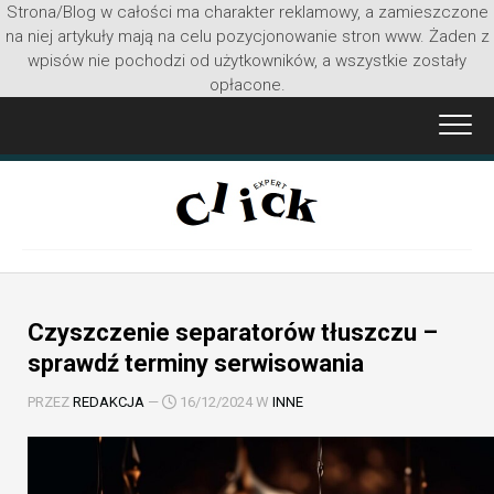
Strona/Blog w całości ma charakter reklamowy, a zamieszczone
na niej artykuły mają na celu pozycjonowanie stron www. Żaden z
wpisów nie pochodzi od użytkowników, a wszystkie zostały
opłacone.
Przejdź
do
treści
Czyszczenie separatorów tłuszczu –
sprawdź terminy serwisowania
PRZEZ
REDAKCJA
—
16/12/2024 W
INNE