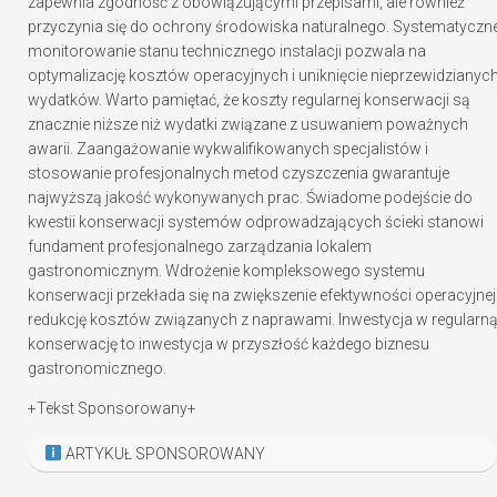
zapewnia zgodność z obowiązującymi przepisami, ale również
przyczynia się do ochrony środowiska naturalnego. Systematyczn
monitorowanie stanu technicznego instalacji pozwala na
optymalizację kosztów operacyjnych i uniknięcie nieprzewidzianyc
wydatków. Warto pamiętać, że koszty regularnej konserwacji są
znacznie niższe niż wydatki związane z usuwaniem poważnych
awarii. Zaangażowanie wykwalifikowanych specjalistów i
stosowanie profesjonalnych metod czyszczenia gwarantuje
najwyższą jakość wykonywanych prac. Świadome podejście do
kwestii konserwacji systemów odprowadzających ścieki stanowi
fundament profesjonalnego zarządzania lokalem
gastronomicznym. Wdrożenie kompleksowego systemu
konserwacji przekłada się na zwiększenie efektywności operacyjnej 
redukcję kosztów związanych z naprawami. Inwestycja w regularn
konserwację to inwestycja w przyszłość każdego biznesu
gastronomicznego.
+Tekst Sponsorowany+
ARTYKUŁ SPONSOROWANY