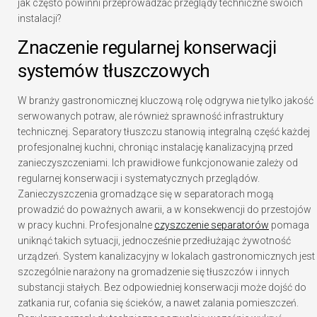
jak często powinni przeprowadzać przeglądy techniczne swoich
instalacji?
Znaczenie regularnej konserwacji
systemów tłuszczowych
W branży gastronomicznej kluczową rolę odgrywa nie tylko jakość
serwowanych potraw, ale również sprawność infrastruktury
technicznej. Separatory tłuszczu stanowią integralną część każdej
profesjonalnej kuchni, chroniąc instalację kanalizacyjną przed
zanieczyszczeniami. Ich prawidłowe funkcjonowanie zależy od
regularnej konserwacji i systematycznych przeglądów.
Zanieczyszczenia gromadzące się w separatorach mogą
prowadzić do poważnych awarii, a w konsekwencji do przestojów
w pracy kuchni. Profesjonalne
czyszczenie separatorów
pomaga
uniknąć takich sytuacji, jednocześnie przedłużając żywotność
urządzeń. System kanalizacyjny w lokalach gastronomicznych jest
szczególnie narażony na gromadzenie się tłuszczów i innych
substancji stałych. Bez odpowiedniej konserwacji może dojść do
zatkania rur, cofania się ścieków, a nawet zalania pomieszczeń.