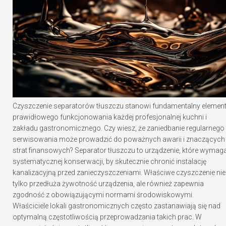
Czyszczenie separatorów tłuszczu stanowi fundamentalny elemen
prawidłowego funkcjonowania każdej profesjonalnej kuchni i
zakładu gastronomicznego. Czy wiesz, że zaniedbanie regularnego
serwisowania może prowadzić do poważnych awarii i znaczących
strat finansowych? Separator tłuszczu to urządzenie, które wymag
systematycznej konserwacji, by skutecznie chronić instalację
kanalizacyjną przed zanieczyszczeniami. Właściwe czyszczenie nie
tylko przedłuża żywotność urządzenia, ale również zapewnia
zgodność z obowiązującymi normami środowiskowymi.
Właściciele lokali gastronomicznych często zastanawiają się nad
optymalną częstotliwością przeprowadzania takich prac. W