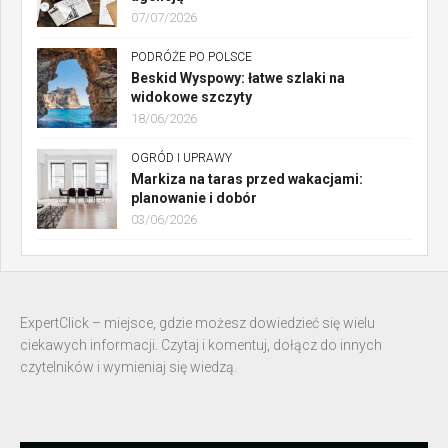
07/07/2026
PODRÓŻE PO POLSCE
Beskid Wyspowy: łatwe szlaki na
widokowe szczyty
18/06/2026
OGRÓD I UPRAWY
Markiza na taras przed wakacjami:
planowanie i dobór
03/06/2026
ExpertClick – miejsce, gdzie możesz dowiedzieć się wielu
ciekawych informacji. Czytaj i komentuj, dołącz do innych
czytelników i wymieniaj się wiedzą.