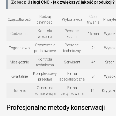
Zobacz
Usługi CNC - jak zwiększyć jakość produkcji?
Rodzaj
Czas
Częstotliwość
Wykonawca
Prioryte
czynności
trwania
Kontrola
Personel
Codziennie
15 min
Wysok
wizualna
kuchni
Czyszczenie
Personel
Tygodniowo
2h
Wysok
podstawowe
techniczny
Kontrola
Miesięcznie
Serwisant
4h
Średni
techniczna
Kompleksowy
Firma
Kwartalnie
8h
Wysok
przegląd
specjalistyczna
Generalna
Firma
Rocznie
16h
Krytycz
konserwacja
certyfikowana
Profesjonalne metody konserwacji