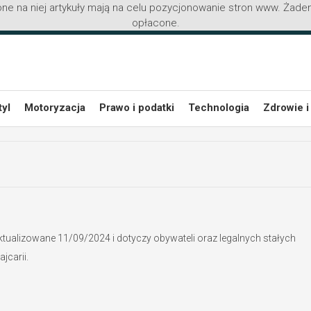
ne na niej artykuły mają na celu pozycjonowanie stron www. Żaden
opłacone.
tyl
Motoryzacja
Prawo i podatki
Technologia
Zdrowie i
ktualizowane 11/09/2024 i dotyczy obywateli oraz legalnych stałych
carii.