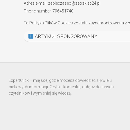
Adres e-mail:
zapleczaseo@seosklep24.pl
Phone number: 796451740
Ta Polityka Plików Cookies została zsynchronizowana z
c
ARTYKUŁ SPONSOROWANY
ExpertClick – miejsce, gdzie możesz dowiedzieć się wielu
ciekawych informacji. Czytaj i komentuj, dołącz do innych
czytelników i wymieniaj się wiedzą.