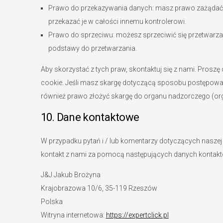
Prawo do przekazywania danych: masz prawo zażądać 
przekazać je w całości innemu kontrolerowi.
Prawo do sprzeciwu: możesz sprzeciwić się przetwarzan
podstawy do przetwarzania.
Aby skorzystać z tych praw, skontaktuj się z nami. Prosz
cookie. Jeśli masz skargę dotyczącą sposobu postępowan
również prawo złożyć skargę do organu nadzorczego (or
10. Dane kontaktowe
W przypadku pytań i / lub komentarzy dotyczących naszej p
kontakt z nami za pomocą następujących danych kontak
J&J Jakub Brożyna
Krajobrazowa 10/6, 35-119 Rzeszów
Polska
Witryna internetowa:
https://expertclick.pl