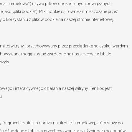
rona internetowa”) używa plików cookie i innych powiązanych
 jako „pliki cookie”). Pliki cookie są również umieszczane przez
 korzystaniu z plików cookie na naszej stronie internetowej.
onami tej witryny i przechowywany przez przeglądarkę na dysku twardym
zechowywane mogą zostać zwrócone na nasze serwery lub do
zyty.
wego i interaktywnego działania naszej witryny. Ten kod jest
u.
fragment tekstu lub obrazu na stronie internetowej, który służy do
bić, różne dane o tobie są przechowywane przy użyciu web beaconów.