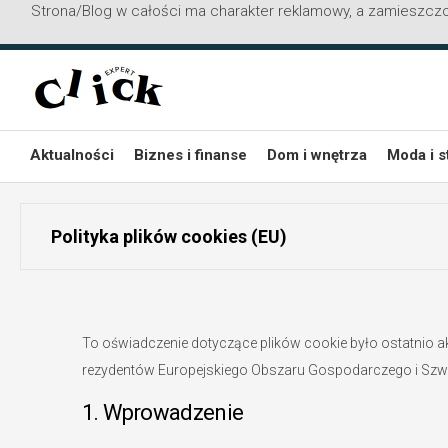
Strona/Blog w całości ma charakter reklamowy, a zamieszczo
Przejdź
do
treści
Aktualności
Biznes i finanse
Dom i wnętrza
Moda i s
Polityka plików cookies (EU)
To oświadczenie dotyczące plików cookie było ostatnio a
rezydentów Europejskiego Obszaru Gospodarczego i Szwaj
1. Wprowadzenie