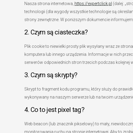
Nasza strona internetowa,
https://expertclick.pl
(dalej: „st
technologii (dla wygody wszystkie technologie są określane
strony zewnętrzne. W poniższym dokumencie informujemy o
2. Czym są ciasteczka?
Plik cookie to niewielki prosty plik wysyłany wraz ze str
komputera lub innego urządzenia. Informacje w nich pr
serwerów odpowiednich stron trzecich podczas kolejnej wi
3. Czym są skrypty?
Skrypt to fragment kodu programu, który służy do prawidło
wykonywany na naszym serwerze lub na twoim urządzeni
4. Co to jest pixel tag?
Web beacon (lub znacznik pikselowy) to mały, niewidoczny 
monitorowania ruchu na stronie internetowej. Aby to zro