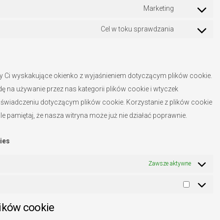
Marketing
Consent
to
Cel w toku sprawdzania
Consent
service
to
google-
service
fonts
różne
y Ci wyskakujące okienko z wyjaśnieniem dotyczącym plików cookie.
dę na używanie przez nas kategorii plików cookie i wtyczek
wiadczeniu dotyczącym plików cookie. Korzystanie z plików cookie
 pamiętaj, że nasza witryna może już nie działać poprawnie.
ies
Zawsze aktywne
Marketi
lików cookie