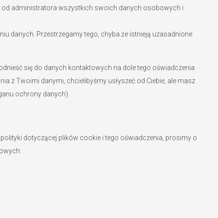
od administratora wszystkich swoich danych osobowych i
iu danych. Przestrzegamy tego, chyba że istnieją uzasadnione
ę odnieść się do danych kontaktowych na dole tego oświadczenia
ia z Twoimi danymi, chcielibyśmy usłyszeć od Ciebie, ale masz
ganu ochrony danych).
olityki dotyczącej plików cookie i tego oświadczenia, prosimy o
towych: