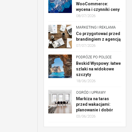
WooCommerce:
wycena i czynniki ceny
08/07/2026
MARKETING I REKLAMA
Co przygotować przed
brandingiem z agencją
07/07/2026
PODRÓŻE PO POLSCE
Beskid Wyspowy: łatwe
szlaki na widokowe
szczyty
18/06/2026
OGRÓD I UPRAWY
Markiza na taras
przed wakacjami:
planowanie i dobór
03/06/2026