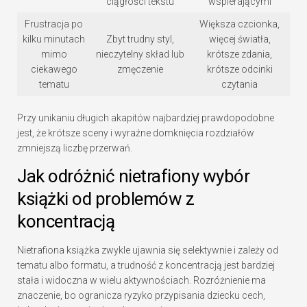
ciągłości tekstu
wspierającymi
Frustracja po
Większa czcionka,
kilku minutach
Zbyt trudny styl,
więcej światła,
mimo
nieczytelny skład lub
krótsze zdania,
ciekawego
zmęczenie
krótsze odcinki
tematu
czytania
Przy unikaniu długich akapitów najbardziej prawdopodobne
jest, że krótsze sceny i wyraźne domknięcia rozdziałów
zmniejszą liczbę przerwań.
Jak odróżnić nietrafiony wybór
książki od problemów z
koncentracją
Nietrafiona książka zwykle ujawnia się selektywnie i zależy od
tematu albo formatu, a trudność z koncentracją jest bardziej
stała i widoczna w wielu aktywnościach. Rozróżnienie ma
znaczenie, bo ogranicza ryzyko przypisania dziecku cech,