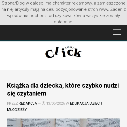
Strona/Blog w całości ma charakter reklamowy, a zamieszczone
na niej artykuły mają na celu pozycjonowanie stron www. Żaden z
wpisów nie pochodzi od użytkowników, a wszystkie zostały
opłacone.
Przejdź
do
treści
Książka dla dziecka, które szybko nudzi
się czytaniem
PRZEZ
REDAKCJA
—
13/05/2026 W
EDUKACJA DZIECI I
MŁODZIEŻY