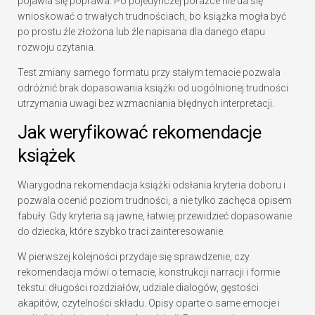
pojawia się poprawa. Po pojedynczej porażce nie da się
wnioskować o trwałych trudnościach, bo książka mogła być
po prostu źle złożona lub źle napisana dla danego etapu
rozwoju czytania.
Test zmiany samego formatu przy stałym temacie pozwala
odróżnić brak dopasowania książki od uogólnionej trudności
utrzymania uwagi bez wzmacniania błędnych interpretacji.
Jak weryfikować rekomendacje
książek
Wiarygodna rekomendacja książki odsłania kryteria doboru i
pozwala ocenić poziom trudności, a nie tylko zachęca opisem
fabuły. Gdy kryteria są jawne, łatwiej przewidzieć dopasowanie
do dziecka, które szybko traci zainteresowanie.
W pierwszej kolejności przydaje się sprawdzenie, czy
rekomendacja mówi o temacie, konstrukcji narracji i formie
tekstu: długości rozdziałów, udziale dialogów, gęstości
akapitów, czytelności składu. Opisy oparte o same emocje i