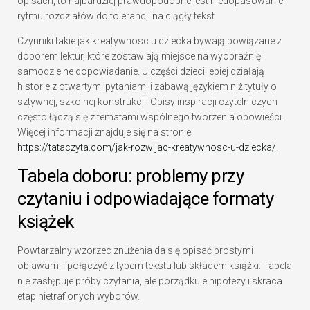
opisach, to najbardziej prawdopodobne jest niedopasowanie
rytmu rozdziałów do tolerancji na ciągły tekst.
Czynniki takie jak kreatywnosc u dziecka bywają powiązane z
doborem lektur, które zostawiają miejsce na wyobraźnię i
samodzielne dopowiadanie. U części dzieci lepiej działają
historie z otwartymi pytaniami i zabawą językiem niż tytuły o
sztywnej, szkolnej konstrukcji. Opisy inspiracji czytelniczych
często łączą się z tematami wspólnego tworzenia opowieści.
Więcej informacji znajduje się na stronie
https://tataczyta.com/jak-rozwijac-kreatywnosc-u-dziecka/
.
Tabela doboru: problemy przy
czytaniu i odpowiadające formaty
książek
Powtarzalny wzorzec znużenia da się opisać prostymi
objawami i połączyć z typem tekstu lub składem książki. Tabela
nie zastępuje próby czytania, ale porządkuje hipotezy i skraca
etap nietrafionych wyborów.