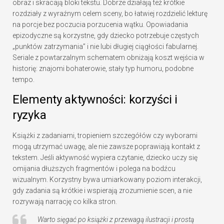
obraz i skracają bloki tekstu. Dobrze działają też krótkie
rozdziały z wyraźnym celem sceny, bo łatwiej rozdzielić lekturę
na porcje bez poczucia porzucenia wątku. Opowiadania
epizodyczne są korzystne, gdy dziecko potrzebuje częstych
„punktów zatrzymania” i nie lubi długiej ciągłości fabularnej.
Seriale z powtarzalnym schematem obniżają koszt wejścia w
historię: znajomi bohaterowie, stały typ humoru, podobne
tempo.
Elementy aktywności: korzyści i
ryzyka
Książki z zadaniami, tropieniem szczegółów czy wyborami
mogą utrzymać uwagę, ale nie zawsze poprawiają kontakt z
tekstem. Jeśli aktywność wypiera czytanie, dziecko uczy się
omijania dłuższych fragmentów i polega na bodźcu
wizualnym. Korzystny bywa umiarkowany poziom interakcji,
gdy zadania są krótkie i wspierają zrozumienie scen, a nie
rozrywają narrację co kilka stron.
Warto sięgać po książki z przewagą ilustracji i prostą