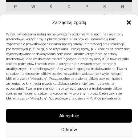
P
W
Ś
C
P
S
N
1
2
Zarządzaj zgodą
3
4
5
6
7
8
9
10
11
12
13
14
15
16
W celu świadczenia usług na najwyższym poziomie w ramach naszej strony
internetowej korzystamy z plików cookies. Pliki cookies umożliwiają nam
17
18
19
20
21
22
23
zapewnienie prawidłowego działania naszej strony internetowej oraz realizację
podstawowych jej funkcji, a po uzyskaniu Twojej zgody, pliki cookies są przez nas
24
25
26
27
28
29
30
wykorzystywane do dokonywania pomiarów i analiz korzystania ze strony
internetowej, a także do celów marketingowych. Strona wykorzystuje również pliki
31
cookies podmiotów trzecich w celu korzystania z zewnętrznych narzędzi
« lip
analitycznych i marketingowych. Aby wyrazić zgodę na instalowanie na Twoim
urządzeniu końcowym plików cookies wszystkich wskazanych wyżej kategorii
kliknij przycisk "Akceptuję". Poszczególne ustawienia plików cookies możesz
zmieniać po kliknięciu przycisku „Zobacz preferencje”. Jeśli ustawienia
odpowiadają Twoim preferencjom, aby wyrazić zgodę na instalowanie plików
ARCHIWA
cookies na Twoim urządzeniu końcowym w wybranym przez Ciebie zakresie
kliknij przycisk "Akceptuję". Szczegółowe znajdziesz w
Polityce prywatności
.
Akceptuję
Odmów