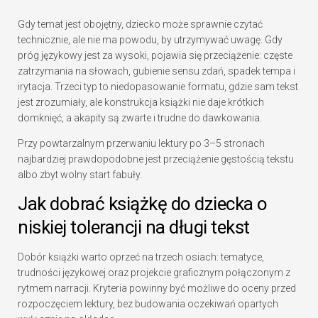
Gdy temat jest obojętny, dziecko może sprawnie czytać
technicznie, ale nie ma powodu, by utrzymywać uwagę. Gdy
próg językowy jest za wysoki, pojawia się przeciążenie: częste
zatrzymania na słowach, gubienie sensu zdań, spadek tempa i
irytacja. Trzeci typ to niedopasowanie formatu, gdzie sam tekst
jest zrozumiały, ale konstrukcja książki nie daje krótkich
domknięć, a akapity są zwarte i trudne do dawkowania.
Przy powtarzalnym przerwaniu lektury po 3–5 stronach
najbardziej prawdopodobne jest przeciążenie gęstością tekstu
albo zbyt wolny start fabuły.
Jak dobrać książkę do dziecka o
niskiej tolerancji na długi tekst
Dobór książki warto oprzeć na trzech osiach: tematyce,
trudności językowej oraz projekcie graficznym połączonym z
rytmem narracji. Kryteria powinny być możliwe do oceny przed
rozpoczęciem lektury, bez budowania oczekiwań opartych