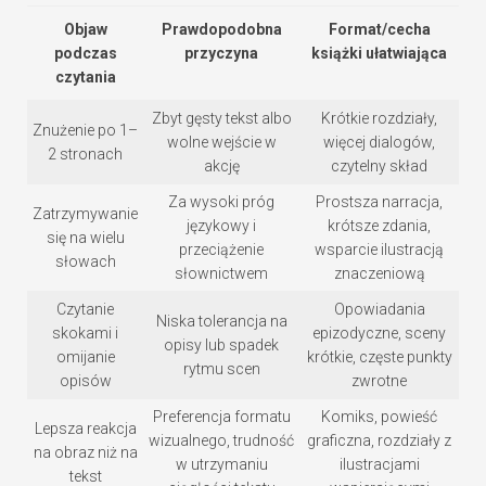
Objaw
Prawdopodobna
Format/cecha
podczas
przyczyna
książki ułatwiająca
czytania
Zbyt gęsty tekst albo
Krótkie rozdziały,
Znużenie po 1–
wolne wejście w
więcej dialogów,
2 stronach
akcję
czytelny skład
Za wysoki próg
Prostsza narracja,
Zatrzymywanie
językowy i
krótsze zdania,
się na wielu
przeciążenie
wsparcie ilustracją
słowach
słownictwem
znaczeniową
Czytanie
Opowiadania
Niska tolerancja na
skokami i
epizodyczne, sceny
opisy lub spadek
omijanie
krótkie, częste punkty
rytmu scen
opisów
zwrotne
Preferencja formatu
Komiks, powieść
Lepsza reakcja
wizualnego, trudność
graficzna, rozdziały z
na obraz niż na
w utrzymaniu
ilustracjami
tekst