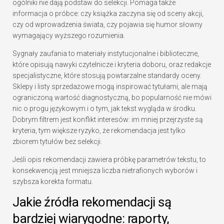
ogólniki nie dają podstaw do selekcji. Pomaga także
informacja o próbce: czy książka zaczyna się od sceny akcji,
czy od wprowadzenia świata, czy pojawia się humor słowny
wymagający wyższego rozumienia.
Sygnały zaufania to materiały instytucjonalne i biblioteczne,
które opisują nawyki czytelnicze i kryteria doboru, oraz redakcje
specjalistyczne, które stosują powtarzalne standardy oceny.
Sklepy i listy sprzedażowe mogą inspirować tytułami, ale mają
ograniczoną wartość diagnostyczną, bo popularność nie mówi
nic o progu językowym i o tym, jak tekst wygląda w środku.
Dobrym filtrem jest konflikt interesów: im mniej przejrzyste są
kryteria, tym większe ryzyko, że rekomendacja jest tylko
zbiorem tytułów bez selekcji.
Jeśli opis rekomendacji zawiera próbkę parametrów tekstu, to
konsekwencją jest mniejsza liczba nietrafionych wyborów i
szybsza korekta formatu.
Jakie źródła rekomendacji są
bardziej wiarygodne: raporty,