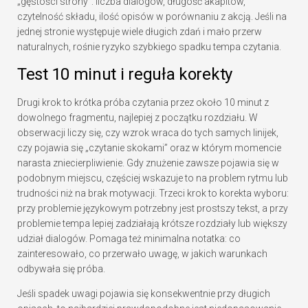
„gęstości strony”: liczba dialogów, długość akapitów,
czytelność składu, ilość opisów w porównaniu z akcją. Jeśli na
jednej stronie występuje wiele długich zdań i mało przerw
naturalnych, rośnie ryzyko szybkiego spadku tempa czytania.
Test 10 minut i reguła korekty
Drugi krok to krótka próba czytania przez około 10 minut z
dowolnego fragmentu, najlepiej z początku rozdziału. W
obserwacji liczy się, czy wzrok wraca do tych samych linijek,
czy pojawia się „czytanie skokami” oraz w którym momencie
narasta zniecierpliwienie. Gdy znużenie zawsze pojawia się w
podobnym miejscu, częściej wskazuje to na problem rytmu lub
trudności niż na brak motywacji. Trzeci krok to korekta wyboru:
przy problemie językowym potrzebny jest prostszy tekst, a przy
problemie tempa lepiej zadziałają krótsze rozdziały lub większy
udział dialogów. Pomaga też minimalna notatka: co
zainteresowało, co przerwało uwagę, w jakich warunkach
odbywała się próba.
Jeśli spadek uwagi pojawia się konsekwentnie przy długich