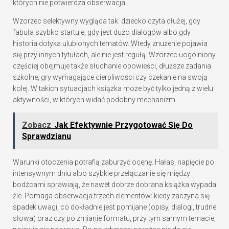
których nie potwierdza obserwacja.
Wzorzec selektywny wygląda tak: dziecko czyta dłużej, gdy
fabuła szybko startuje, gdy jest dużo dialogów albo gdy
historia dotyka ulubionych tematów. Wtedy znużenie pojawia
się przy innych tytułach, ale nie jest regułą. Wzorzec uogólniony
częściej obejmuje także słuchanie opowieści, dłuższe zadania
szkolne, gry wymagające cierpliwości czy czekanie na swoją
kolej. W takich sytuacjach książka może być tylko jedną z wielu
aktywności, w których widać podobny mechanizm.
Zobacz
Jak Efektywnie Przygotować Się Do
Sprawdzianu
Warunki otoczenia potrafią zaburzyć ocenę. Hałas, napięcie po
intensywnym dniu albo szybkie przełączanie się między
bodźcami sprawiają, że nawet dobrze dobrana książka wypada
źle. Pomaga obserwacja trzech elementów: kiedy zaczyna się
spadek uwagi, co dokładnie jest pomijane (opisy, dialogi, trudne
słowa) oraz czy po zmianie formatu, przy tym samym temacie,