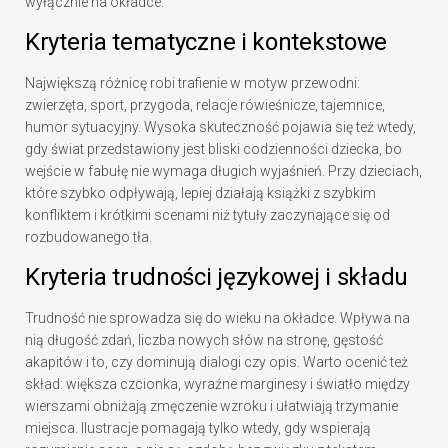
wyłącznie na okładce.
Kryteria tematyczne i kontekstowe
Największą różnicę robi trafienie w motyw przewodni:
zwierzęta, sport, przygoda, relacje rówieśnicze, tajemnice,
humor sytuacyjny. Wysoka skuteczność pojawia się też wtedy,
gdy świat przedstawiony jest bliski codzienności dziecka, bo
wejście w fabułę nie wymaga długich wyjaśnień. Przy dzieciach,
które szybko odpływają, lepiej działają książki z szybkim
konfliktem i krótkimi scenami niż tytuły zaczynające się od
rozbudowanego tła.
Kryteria trudności językowej i składu
Trudność nie sprowadza się do wieku na okładce. Wpływa na
nią długość zdań, liczba nowych słów na stronę, gęstość
akapitów i to, czy dominują dialogi czy opis. Warto ocenić też
skład: większa czcionka, wyraźne marginesy i światło między
wierszami obniżają zmęczenie wzroku i ułatwiają trzymanie
miejsca. Ilustracje pomagają tylko wtedy, gdy wspierają