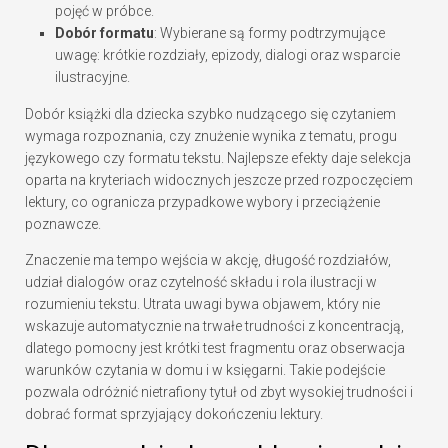
pojęć w próbce.
Dobór formatu
: Wybierane są formy podtrzymujące
uwagę: krótkie rozdziały, epizody, dialogi oraz wsparcie
ilustracyjne.
Dobór książki dla dziecka szybko nudzącego się czytaniem
wymaga rozpoznania, czy znużenie wynika z tematu, progu
językowego czy formatu tekstu. Najlepsze efekty daje selekcja
oparta na kryteriach widocznych jeszcze przed rozpoczęciem
lektury, co ogranicza przypadkowe wybory i przeciążenie
poznawcze.
Znaczenie ma tempo wejścia w akcję, długość rozdziałów,
udział dialogów oraz czytelność składu i rola ilustracji w
rozumieniu tekstu. Utrata uwagi bywa objawem, który nie
wskazuje automatycznie na trwałe trudności z koncentracją,
dlatego pomocny jest krótki test fragmentu oraz obserwacja
warunków czytania w domu i w księgarni. Takie podejście
pozwala odróżnić nietrafiony tytuł od zbyt wysokiej trudności i
dobrać format sprzyjający dokończeniu lektury.