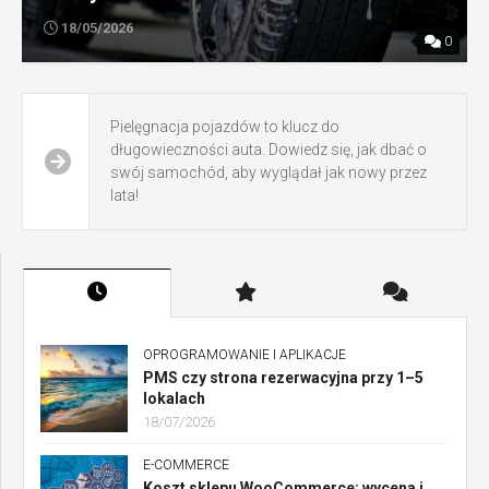
18/05/2026
0
Pielęgnacja pojazdów to klucz do
długowieczności auta. Dowiedz się, jak dbać o
swój samochód, aby wyglądał jak nowy przez
lata!
OPROGRAMOWANIE I APLIKACJE
PMS czy strona rezerwacyjna przy 1–5
lokalach
18/07/2026
E-COMMERCE
Koszt sklepu WooCommerce: wycena i