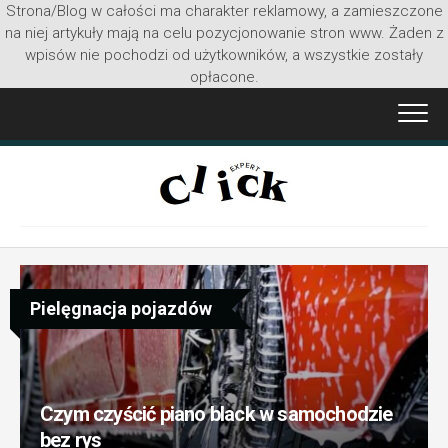
Strona/Blog w całości ma charakter reklamowy, a zamieszczone
na niej artykuły mają na celu pozycjonowanie stron www. Żaden z
wpisów nie pochodzi od użytkowników, a wszystkie zostały
opłacone.
Przejdź
do
treści
Pielęgnacja pojazdów
Czym czyścić piano black w samochodzie
bez rys