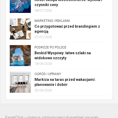
czynniki ceny
08/07/2026
MARKETING I REKLAMA
Co przygotować przed brandingiem z
agencją
07/07/2026
PODRÓŻE PO POLSCE
Beskid Wyspowy: łatwe szlaki na
widokowe szczyty
18/06/2026
OGRÓD I UPRAWY
Markiza na taras przed wakacjami:
planowanie i dobór
03/06/2026
ExpertClick – miejsce, gdzie możesz dowiedzieć się wielu