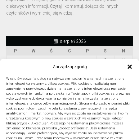
ciekawych informacji. Czytaj i komentuj, dołącz do innych
czytelników i wymieniaj się wiedzą.
sierpień 2026
P
W
Ś
C
P
S
N
1
2
Zarządzaj zgodą
3
4
5
6
7
8
9
10
11
12
13
14
15
16
W celu świadczenia usług na najwyższym poziomie w ramach naszej strony
internetowej korzystamy z plików cookies. Pliki cookies umożliwiają nam
17
18
19
20
21
22
23
zapewnienie prawidłowego działania naszej strony internetowej oraz realizację
podstawowych jej funkcji, a po uzyskaniu Twojej zgody, pliki cookies są przez nas
24
25
26
27
28
29
30
wykorzystywane do dokonywania pomiarów i analiz korzystania ze strony
internetowej, a także do celów marketingowych. Strona wykorzystuje również pliki
31
cookies podmiotów trzecich w celu korzystania z zewnętrznych narzędzi
« lip
analitycznych i marketingowych. Aby wyrazić zgodę na instalowanie na Twoim
urządzeniu końcowym plików cookies wszystkich wskazanych wyżej kategorii
kliknij przycisk "Akceptuję". Poszczególne ustawienia plików cookies możesz
zmieniać po kliknięciu przycisku „Zobacz preferencje”. Jeśli ustawienia
odpowiadają Twoim preferencjom, aby wyrazić zgodę na instalowanie plików
ARCHIWA
cookies na Twoim urządzeniu końcowym w wybranym przez Ciebie zakresie